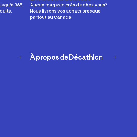
usqu'à 365
Aucun magasin près de chez vous?
duits.
Nous livrons vos achats presque
partout au Canada!
À propos de Décathlon
Notre histoire
Carrières
Nos marques
Nos innovations
Développement durable
Affiliation
Symboles du possible
Rapport sur l'esclavage moderne de