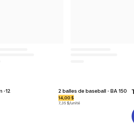
m -12
2 balles de baseball - BA 150
14,00 $
7,35 $/unité