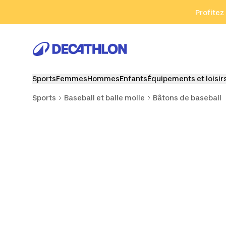
Aller à la recherche
Aller au contenu
Aller au pied de
Profitez
Sports
Femmes
Hommes
Enfants
Équipements et loisir
Sports
Baseball et balle molle
Bâtons de baseball