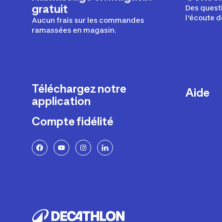
gratuit
Des questi
l'écoute d
Aucun frais sur les commandes
ramassées en magasin.
Téléchargez notre
Aide
application
Livraison
Compte fidélité
Retours e
FAQ
Paiement 
Politique 
Politique 
Rappels p
Contacte