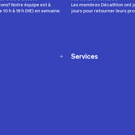
ons? Notre équipe est à
Les membres Décathlon ont j
e 10 h à 18 h (HE) en semaine.
jours pour retourner leurs pro
Services
Programme de fidélité
t échanges
Ateliers en magasin
Cartes-cadeaux
et sécurité
Nos conseils sportifs
de garantie Décathlon
Appli Decathlon Coach
de garantie de disponibilité
roduits
z-nous