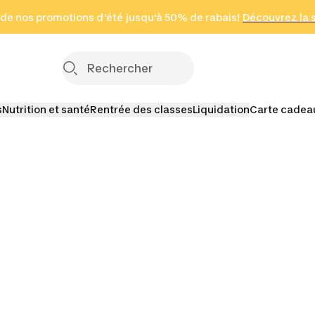
 page
 de nos promotions d'été jusqu'à 50% de rabais!
(Zones sélectionnées)
en seulement 2 h
Découvrez la 
Cliquez ici
s
Nutrition et santé
Rentrée des classes
Liquidation
Carte cadea