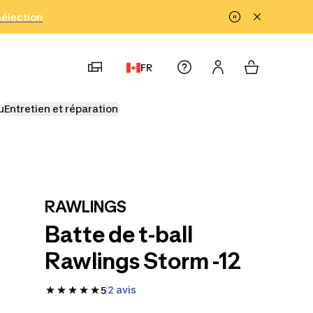
!
sélection
FR
u
Entretien et réparation
RAWLINGS
Batte de t-ball
Rawlings Storm -12
2 avis
5