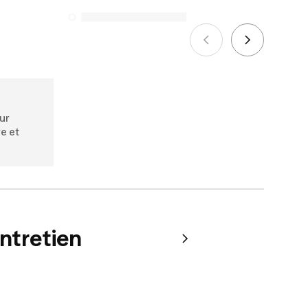
énumérés ci-dessous pour les achats
effectués à compter du 5 octobre 2025.
Voir plus
our
re et
entretien