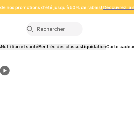
 page
 de nos promotions d'été jusqu'à 50% de rabais!
(Zones sélectionnées)
en seulement 2 h
Découvrez la 
Cliquez ici
s
Nutrition et santé
Rentrée des classes
Liquidation
Carte cadea