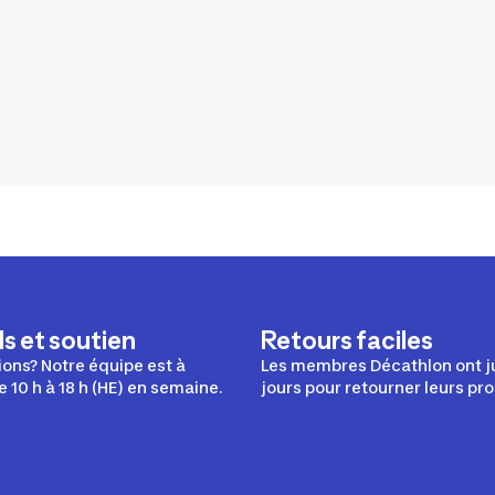
s et soutien
Retours faciles
ons? Notre équipe est à
Les membres Décathlon ont j
e 10 h à 18 h (HE) en semaine.
jours pour retourner leurs pro