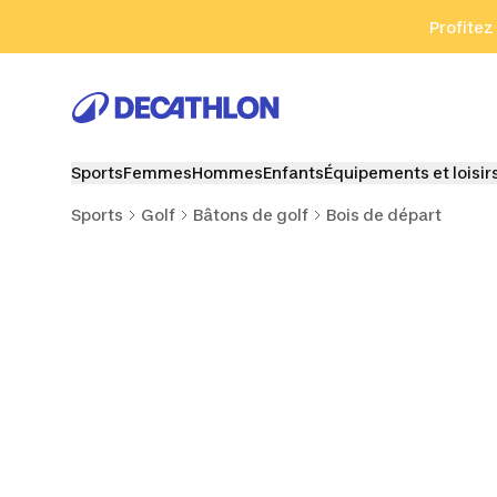
Aller à la recherche
Aller au contenu
Aller au pied de
Profitez
Sports
Femmes
Hommes
Enfants
Équipements et loisir
Sports
Golf
Bâtons de golf
Bois de départ