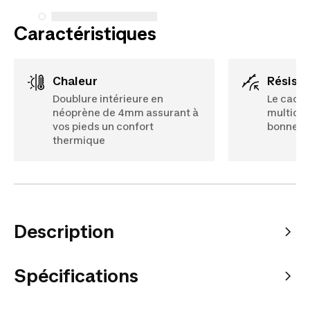
Caractéristiques
Chaleur
Résist
Doublure intérieure en
Le caout
néoprène de 4mm assurant à
multico
vos pieds un confort
bonne ré
thermique
Description
Spécifications