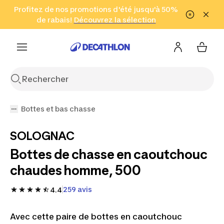
Aller à la recherche
Profitez de nos promotions d'été jusqu'à 50%
Aller au contenu
Aller au pied de
de rabais!
(Zones sélectionnées)
en seulement 2 h!
Découvrez la sélection
Cliquez ici
page
Bottes et bas chasse
SOLOGNAC
Bottes de chasse en caoutchouc
chaudes homme, 500
259 avis
4.4
Avec cette paire de bottes en caoutchouc