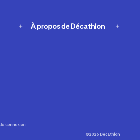
À propos de Décathlon
Notre histoire
Carrières
Nos marques
Nos innovations
Développement durable
Affiliation
Symboles du possible
Rapport sur l'esclavage moderne de
2024 (anglais seulement)
 de connexion
©2026 Decathlon