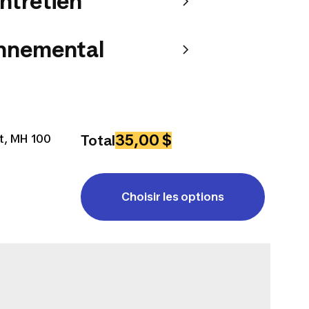
entretien
onnemental
35,00 $
t, MH 100
Total
Choisir les options