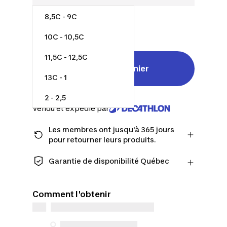
8,5C - 9C
20,00 $
10C - 10,5C
11,5C - 12,5C
Ajouter au panier
13C - 1
2 - 2,5
Vendu et expédié par
Les membres ont jusqu'à 365 jours
pour retourner leurs produits.
Passez à la caisse en tant que membre
et obtenez plus de temps pour
Garantie de disponibilité Québec
retourner les produits au cas où vous
CONSOMMATEURS DU QUÉBEC
changeriez d'avis.
UNIQUEMENT : Decathlon Canada Inc.
En savoir plus
Comment l'obtenir
offre une vaste sélection de services de
réparation, de pièces de rechange (en
magasin et en ligne) et d’information,
mais nous n’en garantissons pas la