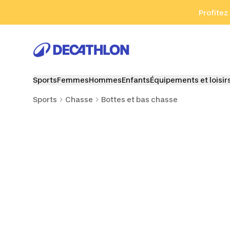
Aller à la recherche
Aller au contenu
Aller au pied de
Profitez
Sports
Femmes
Hommes
Enfants
Équipements et loisir
Sports
Chasse
Bottes et bas chasse