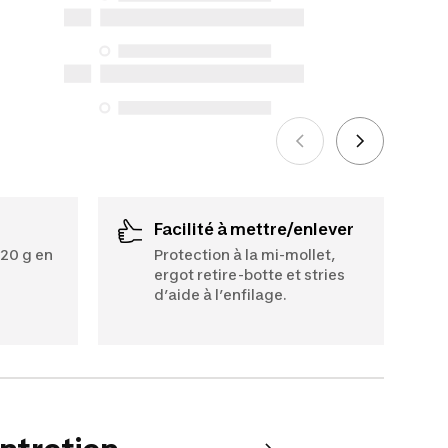
disponibilité en vertu de la Loi sur la
protection du consommateur. Les
seules exceptions concernent les
services de réparation spécifiques
énumérés ci-dessous pour les achats
effectués à compter du 5 octobre 2025.
Voir plus
Facilité à mettre/enlever
620 g en
Protection à la mi-mollet,
ergot retire-botte et stries
d’aide à l’enfilage.