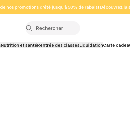
 page
 de nos promotions d'été jusqu'à 50% de rabais!
(Zones sélectionnées)
en seulement 2 h
Découvrez la 
Cliquez ici
s
Nutrition et santé
Rentrée des classes
Liquidation
Carte cadea