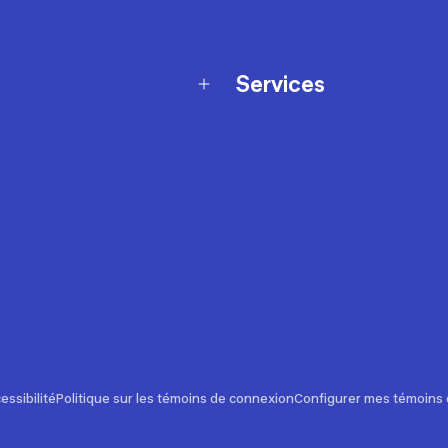
Services
Programme de fidélité
t échanges
Ateliers en magasin
Cartes-cadeaux
et sécurité
Nos conseils sportifs
de garantie Décathlon
Appli Decathlon Coach
de garantie de disponibilité
roduits
z-nous
t de prix
essibilité
Politique sur les témoins de connexion
Configurer mes témoins