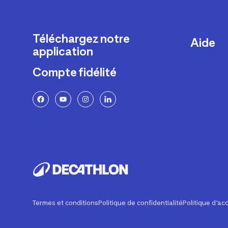
Téléchargez notre
Aide
application
Livraison
Compte fidélité
Retours e
FAQ
Paiement 
Politique 
Politique 
Rappels p
Contacte
Ajustemen
Termes et conditions
Politique de confidentialité
Politique d'acc