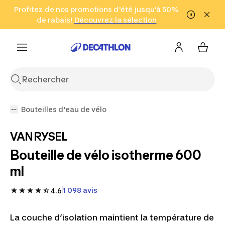
Aller à la recherche
Profitez de nos promotions d'été jusqu'à 50%
Aller au contenu
Aller au pied de
de rabais!
(Zones sélectionnées)
en seulement 2 h!
Découvrez la sélection
Cliquez ici
page
Bouteilles d'eau de vélo
VAN RYSEL
Bouteille de vélo isotherme 600
ml
1 098 avis
4.6
La couche d’isolation maintient la température de