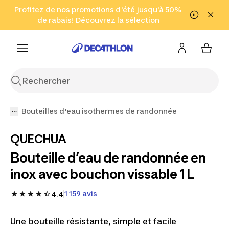
Aller à la recherche
Profitez de nos promotions d'été jusqu'à 50%
Aller au contenu
Aller au pied de
de rabais!
(Zones sélectionnées)
en seulement 2 h!
Découvrez la sélection
Cliquez ici
page
Bouteilles d'eau isothermes de randonnée
QUECHUA
Bouteille d’eau de randonnée en
inox avec bouchon vissable 1 L
1 159 avis
4.4
Une bouteille résistante, simple et facile