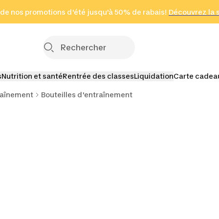
 page
 de nos promotions d'été jusqu'à 50% de rabais!
(Zones sélectionnées)
en seulement 2 h
Découvrez la 
Cliquez ici
s
Nutrition et santé
Rentrée des classes
Liquidation
Carte cadea
raînement
Bouteilles d'entraînement