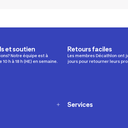
s et soutien
Retours faciles
ons? Notre équipe est à
Les membres Décathlon ont j
e 10 h à 18 h (HE) en semaine.
jours pour retourner leurs pro
Services
Programme de fidélité
t échanges
Ateliers en magasin