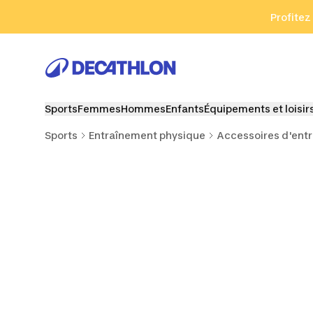
Aller à la recherche
Aller au contenu
Aller au pied de
Profitez
Sports
Femmes
Hommes
Enfants
Équipements et loisir
Sports
Entraînement physique
Accessoires d'ent