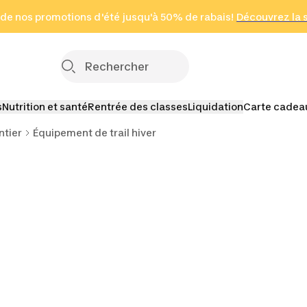
 page
 de nos promotions d'été jusqu'à 50% de rabais!
(Zones sélectionnées)
en seulement 2 h
Découvrez la 
Cliquez ici
s
Nutrition et santé
Rentrée des classes
Liquidation
Carte cadea
ntier
Équipement de trail hiver