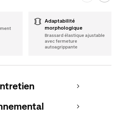
Adaptabilité
morphologique
lement
Brassard élastique ajustable
avec fermeture
autoagrippante
entretien
onnemental