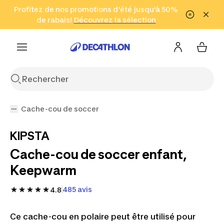
Aller à la recherche
Profitez de nos promotions d'été jusqu'à 50%
Aller au contenu
Aller au pied de
de rabais!
(Zones sélectionnées)
en seulement 2 h!
Découvrez la sélection
Cliquez ici
page
Cache-cou de soccer
KIPSTA
Cache-cou de soccer enfant,
Keepwarm
485 avis
4.8
Ce cache-cou en polaire peut être utilisé pour