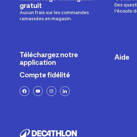
gratuit
Des questi
l'écoute d
Aucun frais sur les commandes
ramassées en magasin.
Téléchargez notre
Aide
application
Livraison
Compte fidélité
Retours e
FAQ
Paiement 
Politique 
Politique 
Rappels p
Contacte