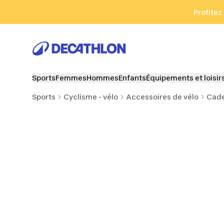
Aller à la recherche
Aller au contenu
Aller au pied de
Profitez
Sports
Femmes
Hommes
Enfants
Équipements et loisir
Sports
Cyclisme - vélo
Accessoires de vélo
Cade