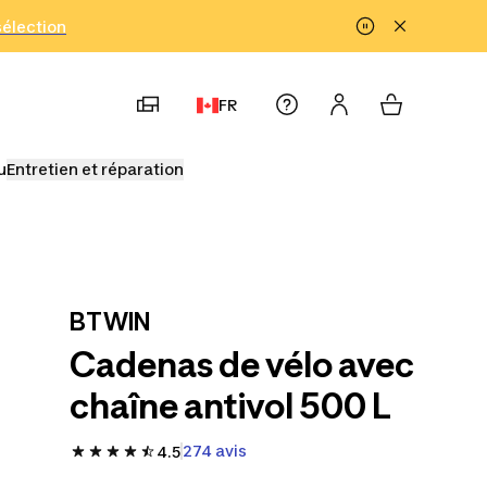
!
sélection
FR
u
Entretien et réparation
BTWIN
Cadenas de vélo avec
chaîne antivol 500 L
274 avis
4.5