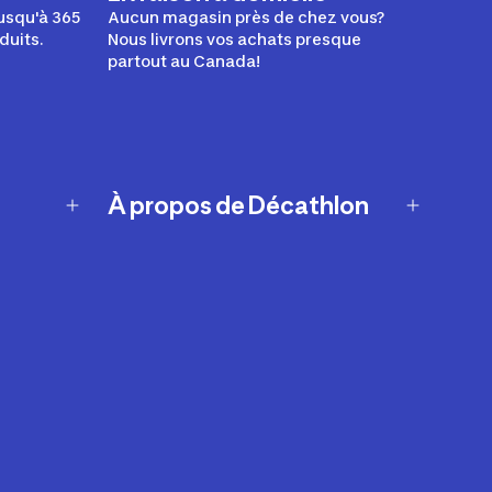
usqu'à 365
Aucun magasin près de chez vous?
duits.
Nous livrons vos achats presque
partout au Canada!
À propos de Décathlon
Notre histoire
Carrières
Nos marques
Nos innovations
Développement durable
Affiliation
Symboles du possible
Rapport sur l'esclavage moderne de