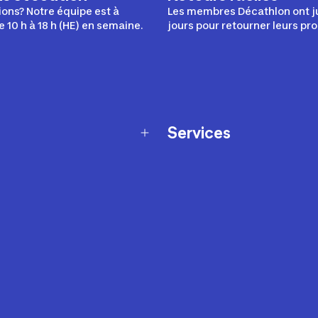
ons? Notre équipe est à
Les membres Décathlon ont j
e 10 h à 18 h (HE) en semaine.
jours pour retourner leurs pro
Services
Programme de fidélité
t échanges
Ateliers en magasin
Cartes-cadeaux
et sécurité
Nos conseils sportifs
de garantie Décathlon
Appli Decathlon Coach
de garantie de disponibilité
roduits
z-nous