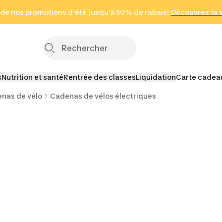
 page
 de nos promotions d'été jusqu'à 50% de rabais!
(Zones sélectionnées)
en seulement 2 h
Découvrez la 
Cliquez ici
s
Nutrition et santé
Rentrée des classes
Liquidation
Carte cadea
nas de vélo
Cadenas de vélos électriques