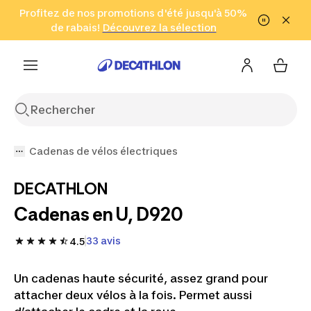
Aller à la recherche
Profitez de nos promotions d'été jusqu'à 50%
Aller au contenu
Aller au pied de
de rabais!
(Zones sélectionnées)
en seulement 2 h!
Découvrez la sélection
Cliquez ici
page
Cadenas de vélos électriques
DECATHLON
Cadenas en U, D920
33 avis
4.5
Un cadenas haute sécurité, assez grand pour
attacher deux vélos à la fois. Permet aussi