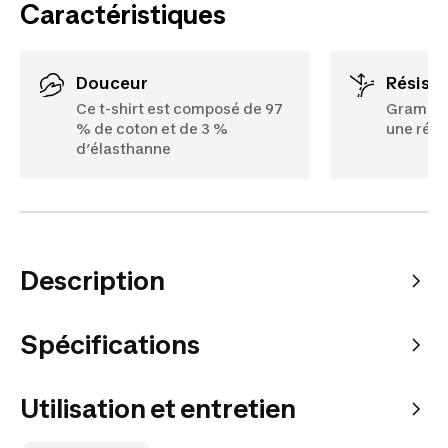
Caractéristiques
Douceur
Résist
Ce t-shirt est composé de 97
Grammag
% de coton et de 3 %
une rési
d’élasthanne
Description
Spécifications
Utilisation et entretien