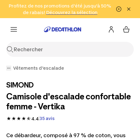
Aller à la recherche
Profitez de nos promotions d'été jusqu'à 50%
Aller au contenu
Aller au pied de
de rabais!
(Zones sélectionnées)
en seulement 2 h!
Découvrez la sélection
Cliquez ici
page
Vêtements d'escalade
SIMOND
Camisole d'escalade confortable
femme - Vertika
35 avis
4.4
Ce débardeur, composé à 97 % de coton, vous