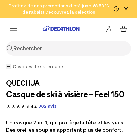
Aller à la recherche
Profitez de nos promotions d'été jusqu'à 50%
Aller au contenu
Aller au pied de
de rabais!
(Zones sélectionnées)
en seulement 2 h!
Découvrez la sélection
Cliquez ici
page
Casques de ski enfants
QUECHUA
Casque de ski à visière – Feel 150
802 avis
4.6
Un casque 2 en 1, qui protège la tête et les yeux.
Des oreilles souples apportent plus de confort.