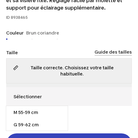
et sa visière fixe. Réglage facile par molette et
support pour éclairage supplémentaire.
ID
8938465
Couleur
Brun coriandre
Guide des tailles
Taille
Taille correcte. Choisissez votre taille
habituelle.
M 55-59 cm
50,00 $
G 59-62 cm