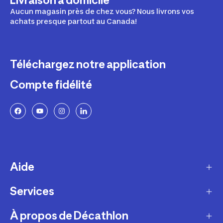
Livraison à domicile
Aucun magasin près de chez vous? Nous livrons vos
achats presque partout au Canada!
Téléchargez notre application
Compte fidélité
Aide
Services
Livraison
Retours et échanges
À propos de Décathlon
Programme de fidélité