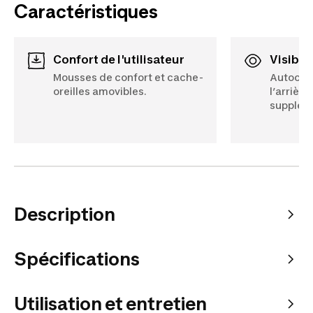
Caractéristiques
Confort de l'utilisateur
Visibili
Mousses de confort et cache-
Autocoll
oreilles amovibles.
l’arrièr
supplém
Description
Spécifications
Utilisation et entretien