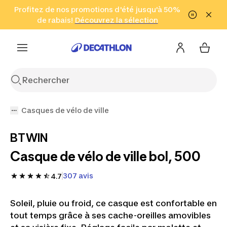
Aller à la recherche
Profitez de nos promotions d'été jusqu'à 50%
Aller au contenu
Aller au pied de
de rabais!
(Zones sélectionnées)
en seulement 2 h!
Découvrez la sélection
Cliquez ici
page
Casques de vélo de ville
BTWIN
Casque de vélo de ville bol, 500
307 avis
4.7
Soleil, pluie ou froid, ce casque est confortable en
tout temps grâce à ses cache-oreilles amovibles