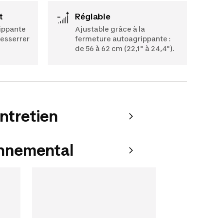
t
Réglable
ippante
Ajustable grâce à la
resserrer
fermeture autoagrippante :
de 56 à 62 cm (22,1" à 24,4").
entretien
onnemental