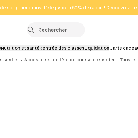
 page
 de nos promotions d'été jusqu'à 50% de rabais!
(Zones sélectionnées)
en seulement 2 h
Découvrez la 
Cliquez ici
s
Nutrition et santé
Rentrée des classes
Liquidation
Carte cadea
n sentier
Accessoires de tête de course en sentier
Tous les