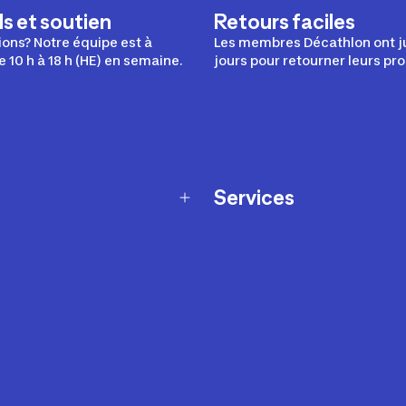
s et soutien
Retours faciles
ons? Notre équipe est à
Les membres Décathlon ont j
e 10 h à 18 h (HE) en semaine.
jours pour retourner leurs pro
Services
Programme de fidélité
t échanges
Ateliers en magasin
Cartes-cadeaux
et sécurité
Nos conseils sportifs
de garantie Décathlon
Appli Decathlon Coach
de garantie de disponibilité
roduits