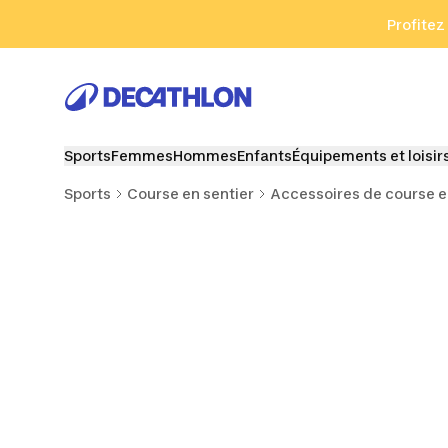
Aller à la recherche
Aller au contenu
Aller au pied de
Profitez
Sports
Femmes
Hommes
Enfants
Équipements et loisir
Sports
Course en sentier
Accessoires de course e