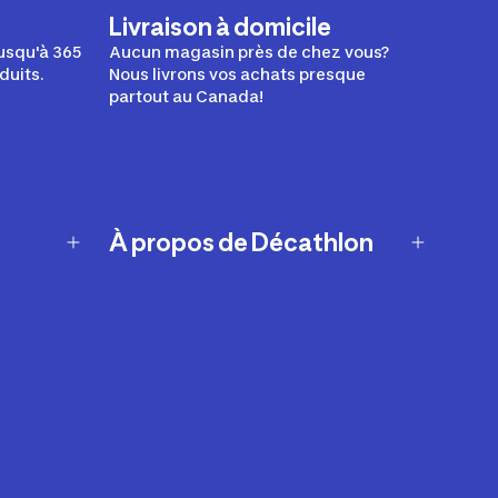
Livraison à domicile
usqu'à 365
Aucun magasin près de chez vous?
duits.
Nous livrons vos achats presque
partout au Canada!
À propos de Décathlon
Notre histoire
Carrières
Nos marques
Nos innovations
Développement durable
Affiliation
Symboles du possible