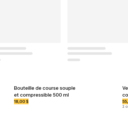
Bouteille de course souple
Ve
et compressible 500 ml
co
18,00 $
55
2 c