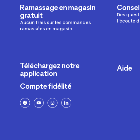
Ramassage en magasin
Conseil
gratuit
Des questi
l'écoute d
Aucun frais sur les commandes
ramassées en magasin.
Téléchargez notre
Aide
application
Livraison
Compte fidélité
Retours e
FAQ
Paiement 
Politique 
Politique 
Rappels p