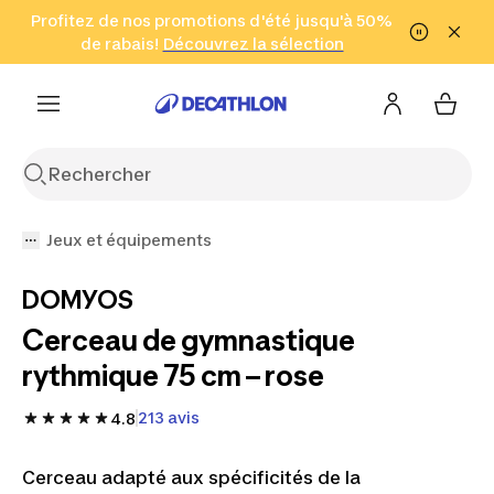
Aller à la recherche
Profitez de nos promotions d'été jusqu'à 50%
Aller au contenu
Aller au pied de
de rabais!
(Zones sélectionnées)
en seulement 2 h!
Découvrez la sélection
Cliquez ici
page
Jeux et équipements
DOMYOS
Cerceau de gymnastique
rythmique 75 cm – rose
213 avis
4.8
Cerceau adapté aux spécificités de la