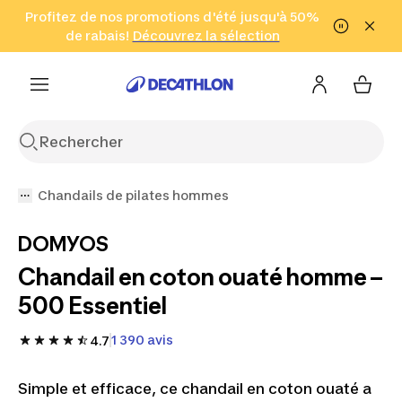
Aller à la recherche
Profitez de nos promotions d'été jusqu'à 50%
Aller au contenu
Aller au pied de
de rabais!
(Zones sélectionnées)
en seulement 2 h!
Découvrez la sélection
Cliquez ici
page
Chandails de pilates hommes
DOMYOS
Chandail en coton ouaté homme –
500 Essentiel
1 390 avis
4.7
Simple et efficace, ce chandail en coton ouaté a