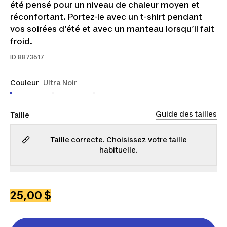
été pensé pour un niveau de chaleur moyen et
réconfortant. Portez-le avec un t-shirt pendant
vos soirées d’été et avec un manteau lorsqu’il fait
froid.
ID
8873617
Couleur
Ultra Noir
Guide des tailles
Taille
Taille correcte. Choisissez votre taille
habituelle.
2TP
TP
P
M
G
TG
2TG
3TG
4TG
5TG
25,00 $