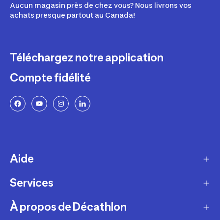
Aucun magasin près de chez vous? Nous livrons vos
achats presque partout au Canada!
Téléchargez notre application
Compte fidélité
Aide
Services
Livraison
Retours et échanges
À propos de Décathlon
Programme de fidélité