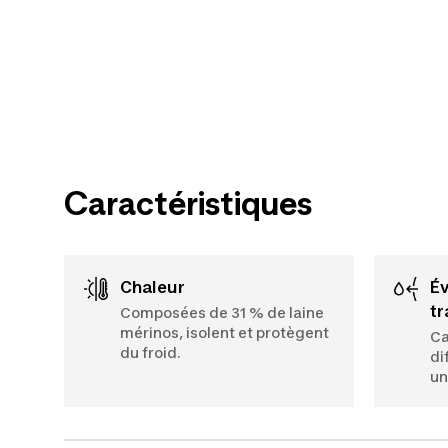
Caractéristiques
Chaleur
Évacuation de la
tr
Composées de 31 % de laine
mérinos, isolent et protègent
Ca
du froid.
di
un