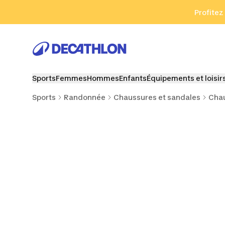
Aller à la recherche
Aller au contenu
Aller au pied de
Profitez
Sports
Femmes
Hommes
Enfants
Équipements et loisir
Sports
Randonnée
Chaussures et sandales
Chau