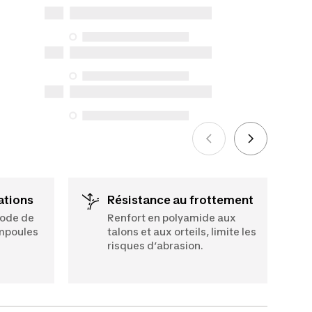
réparation, de pièces de rechange (en
magasin et en ligne) et d’information,
mais nous n’en garantissons pas la
disponibilité en vertu de la Loi sur la
protection du consommateur. Les
seules exceptions concernent les
services de réparation spécifiques
énumérés ci-dessous pour les achats
effectués à compter du 5 octobre 2025.
Voir plus
tations
Résistance au frottement
hode de
Renfort en polyamide aux
ampoules
talons et aux orteils, limite les
risques d’abrasion.