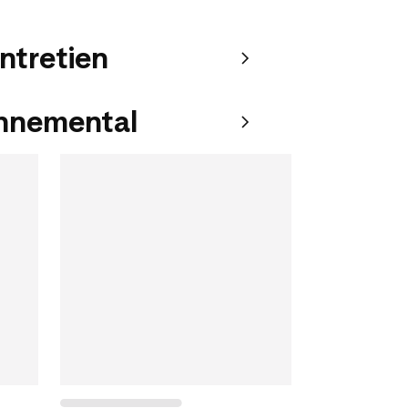
entretien
onnemental