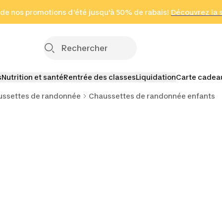
 page
 de nos promotions d'été jusqu'à 50% de rabais!
(Zones sélectionnées)
en seulement 2 h
Découvrez la 
Cliquez ici
s
Nutrition et santé
Rentrée des classes
Liquidation
Carte cadea
ssettes de randonnée
Chaussettes de randonnée enfants