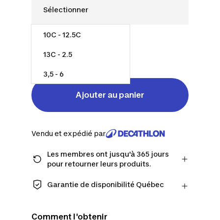
10C - 12.5C
18,00 $
13C - 2.5
9,45 $/unité
3,5 - 6
Ajouter au panier
Vendu et expédié par
Les membres ont jusqu'à 365 jours
pour retourner leurs produits.
Passez à la caisse en tant que membre
et obtenez plus de temps pour
Garantie de disponibilité Québec
retourner les produits au cas où vous
CONSOMMATEURS DU QUÉBEC
changeriez d'avis.
UNIQUEMENT : Decathlon Canada Inc.
En savoir plus
Comment l'obtenir
offre une vaste sélection de services de