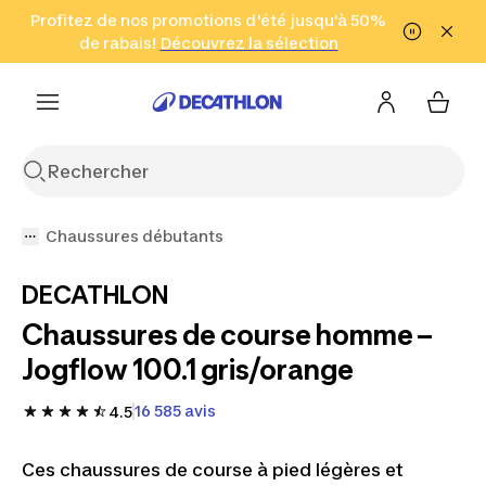
Aller à la recherche
Profitez de nos promotions d'été jusqu'à 50%
Aller au contenu
Aller au pied de
de rabais!
(Zones sélectionnées)
en seulement 2 h!
Découvrez la sélection
Cliquez ici
page
Chaussures débutants
DECATHLON
Chaussures de course homme –
Jogflow 100.1 gris/orange
16 585 avis
4.5
Ces chaussures de course à pied légères et