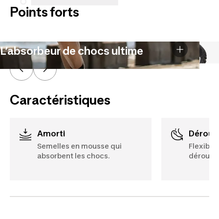
Points forts
L’absorbeur de chocs ultime
Caractéristiques
Amorti
Déroul
Semelles en mousse qui
Flexibili
absorbent les chocs.
déroulé 