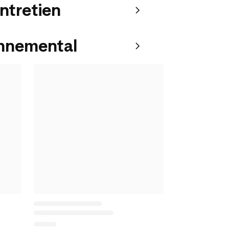
entretien
onnemental