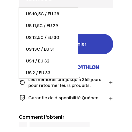
US 10,5C / EU 28
30,00 $
US 11,5C / EU 29
US 12,5C / EU 30
Ajouter au panier
US 13C / EU 31
US 1 / EU 32
Vendu et expédié par
US 2 / EU 33
Les membres ont jusqu'à 365 jours
US 2,5 / EU 34
pour retourner leurs produits.
Passez à la caisse en tant que membre
et obtenez plus de temps pour
Garantie de disponibilité Québec
retourner les produits au cas où vous
CONSOMMATEURS DU QUÉBEC
changeriez d'avis.
UNIQUEMENT : Decathlon Canada Inc.
En savoir plus
Comment l'obtenir
offre une vaste sélection de services de
réparation, de pièces de rechange (en
magasin et en ligne) et d’information,