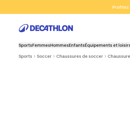
Aller à la recherche
Aller au contenu
Aller au pied de
Profitez
Sports
Femmes
Hommes
Enfants
Équipements et loisir
Sports
Soccer
Chaussures de soccer
Chaussure