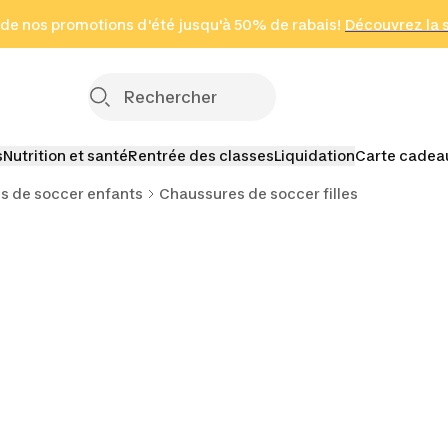
 page
 de nos promotions d'été jusqu'à 50% de rabais!
(Zones sélectionnées)
en seulement 2 h
Découvrez la 
Cliquez ici
s
Nutrition et santé
Rentrée des classes
Liquidation
Carte cadea
s de soccer enfants
Chaussures de soccer filles