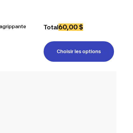
60,00 $
oagrippante
Total
Choisir les options