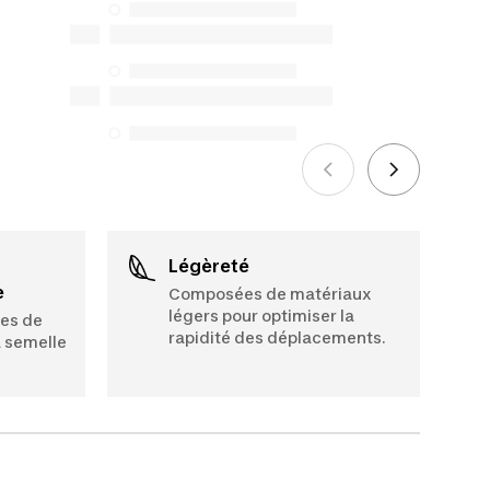
mais nous n’en garantissons pas la
disponibilité en vertu de la Loi sur la
protection du consommateur. Les
seules exceptions concernent les
services de réparation spécifiques
énumérés ci-dessous pour les achats
effectués à compter du 5 octobre 2025.
Voir plus
Légèreté
e
Composées de matériaux
légers pour optimiser la
hes de
rapidité des déplacements.
a semelle