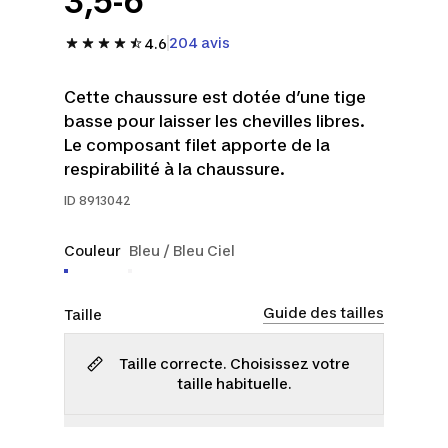
3,5-6
204 avis
4.6
Cette chaussure est dotée d’une tige
basse pour laisser les chevilles libres.
Le composant filet apporte de la
respirabilité à la chaussure.
ID
8913042
Couleur
Bleu / Bleu Ciel
Guide des tailles
Taille
Taille correcte. Choisissez votre
taille habituelle.
3,5
4
5
6