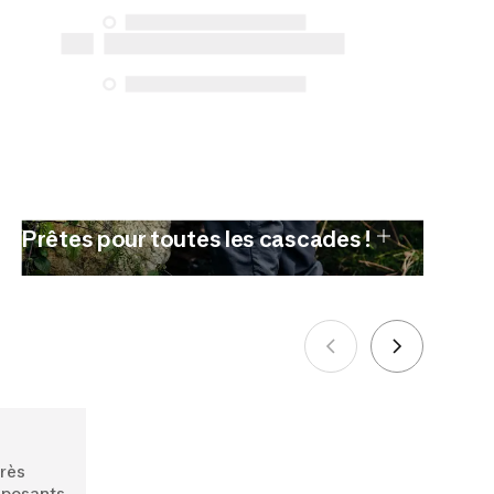
protection du consommateur. Les
seules exceptions concernent les
services de réparation spécifiques
énumérés ci-dessous pour les achats
effectués à compter du 5 octobre 2025.
Voir plus
Prêtes pour toutes les cascades !
très
mposants