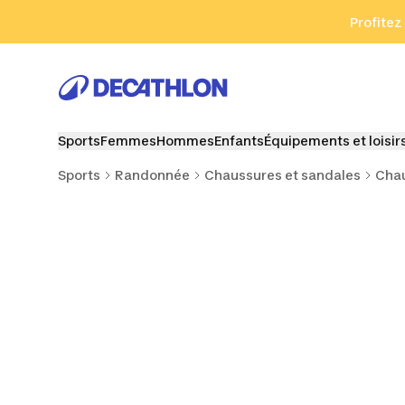
Aller à la recherche
Aller au contenu
Aller au pied de
Profitez
Sports
Femmes
Hommes
Enfants
Équipements et loisir
Sports
Randonnée
Chaussures et sandales
Cha