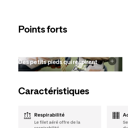
Points forts
Des petits pieds qui respirent
Caractéristiques
Respirabilité
Le filet aéré offre de la
Se
respirabilité.
du