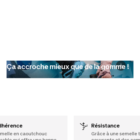
Ça accroche mieux que de la gomme !
Adhérence
Résistance
melle en caoutchouc
Grâce à une semelle 
rable qui offre une bonne
couvrante et des co