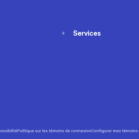
Services
Programme de fidélité
t échanges
Ateliers en magasin
Cartes-cadeaux
et sécurité
Nos conseils sportifs
de garantie Décathlon
Appli Decathlon Coach
de garantie de disponibilité
roduits
z-nous
t de prix
essibilité
Politique sur les témoins de connexion
Configurer mes témoins