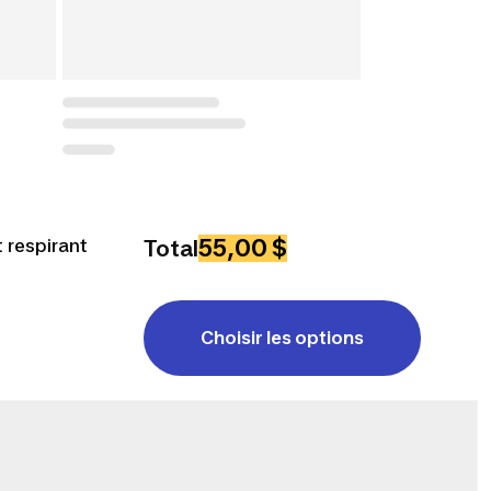
55,00 $
t respirant
Total
Choisir les options