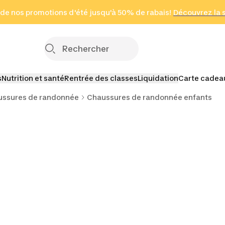
 page
 de nos promotions d'été jusqu'à 50% de rabais!
(Zones sélectionnées)
en seulement 2 h
Découvrez la 
Cliquez ici
s
Nutrition et santé
Rentrée des classes
Liquidation
Carte cadea
ussures de randonnée
Chaussures de randonnée enfants