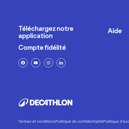
Téléchargez notre
Aide
application
Livraison
Compte fidélité
Retours e
FAQ
Paiement 
Politique 
Politique 
Rappels p
Contacte
Ajustemen
Termes et conditions
Politique de confidentialité
Politique d'acc