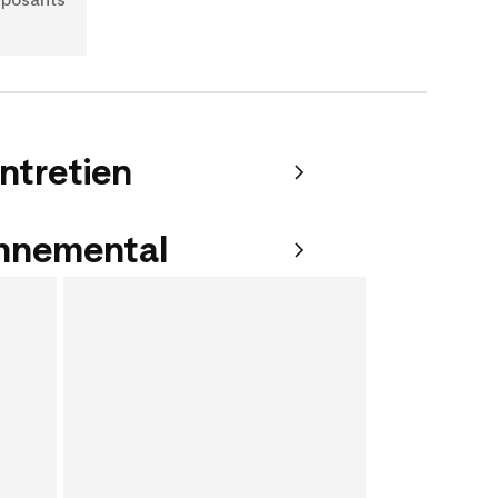
entretien
onnemental