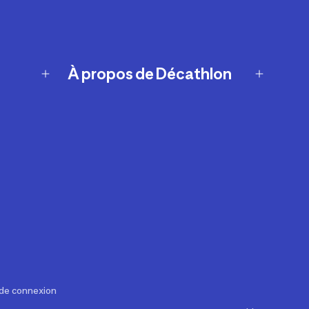
À propos de Décathlon
Notre histoire
Carrières
Nos marques
Nos innovations
Développement durable
Affiliation
Symboles du possible
Rapport sur l'esclavage moderne de
2024 (anglais seulement)
 de connexion