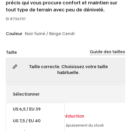
précis qui vous procure confort et maintien sur
tout type de terrain avec peu de dénivelé.
ID
8756701
Couleur
Noir fumé / Beige Cendr
Guide des tailles
Taille
Taille correcte. Choisissez votre taille
habituelle.
US 6,5 / EU 39
24,00 $
30,00 $
20% de réduction
US 7,5 / EU 40
À partir du 2026-07-15 et jusqu'à épuisement du stock