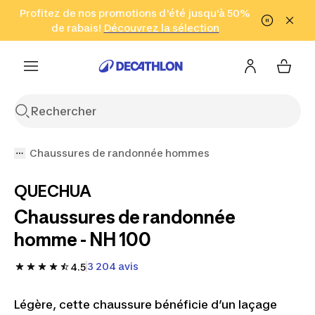
Aller à la recherche
Profitez de nos promotions d'été jusqu'à 50%
Aller au contenu
Aller au pied de
de rabais!
(Zones sélectionnées)
en seulement 2 h!
Découvrez la sélection
Cliquez ici
page
Chaussures de randonnée hommes
QUECHUA
Chaussures de randonnée
homme - NH 100
3 204 avis
4.5
Légère, cette chaussure bénéficie d’un laçage