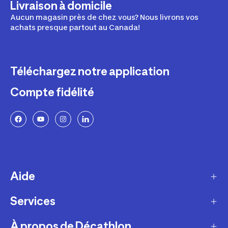
Livraison à domicile
Aucun magasin près de chez vous? Nous livrons vos
achats presque partout au Canada!
Téléchargez notre application
Compte fidélité
Aide
Services
Livraison
Retours et échanges
À propos de Décathlon
Programme de fidélité