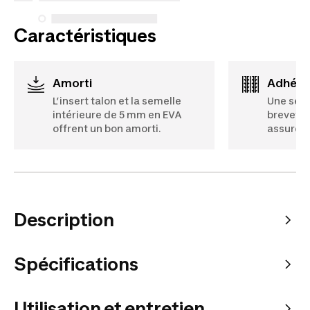
Caractéristiques
Amorti
Adhér
L’insert talon et la semelle
Une sem
intérieure de 5 mm en EVA
breveté
offrent un bon amorti.
assure u
Description
Spécifications
Utilisation et entretien