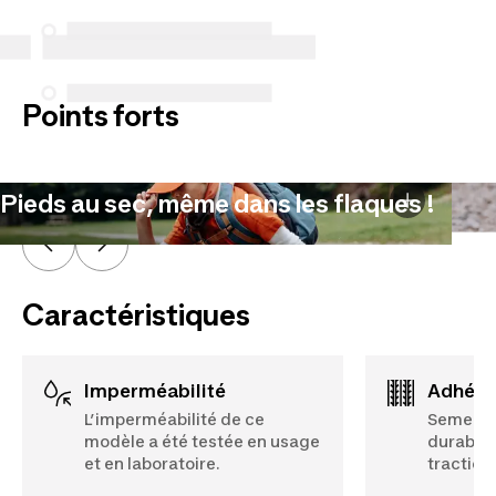
spécifiques énumérés ci-dessous pour les achats
effectués à compter du 5 octobre 2025.
Voir plus
Points forts
Pieds au sec, même dans les flaques !
Caractéristiques
Imperméabilité
Adhér
L’imperméabilité de ce
Semelle
modèle a été testée en usage
durable 
et en laboratoire.
traction.