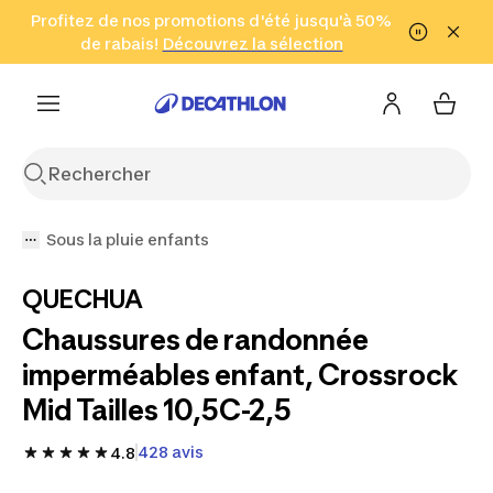
Aller à la recherche
Profitez de nos promotions d'été jusqu'à 50%
Aller au contenu
Aller au pied de
de rabais!
(Zones sélectionnées)
en seulement 2 h!
Découvrez la sélection
Cliquez ici
page
Sous la pluie enfants
QUECHUA
Chaussures de randonnée
imperméables enfant, Crossrock
Mid Tailles 10,5C-2,5
428 avis
4.8