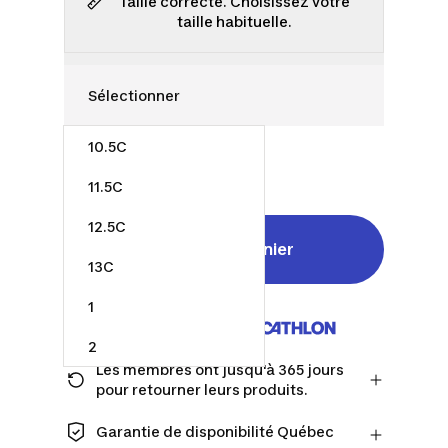
Taille correcte. Choisissez votre
taille habituelle.
10.5C
55,00 $
11.5C
12.5C
Ajouter au panier
13C
1
Vendu et expédié par
2
Les membres ont jusqu'à 365 jours
2.5
pour retourner leurs produits.
Passez à la caisse en tant que membre
et obtenez plus de temps pour
Garantie de disponibilité Québec