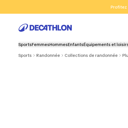
Aller à la recherche
Aller au contenu
Aller au pied de
Profitez
Sports
Femmes
Hommes
Enfants
Équipements et loisir
Sports
Randonnée
Collections de randonnée
Pl