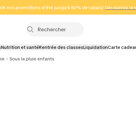
 page
 de nos promotions d'été jusqu'à 50% de rabais!
(Zones sélectionnées)
en seulement 2 h
Découvrez la 
Cliquez ici
s
Nutrition et santé
Rentrée des classes
Liquidation
Carte cadea
uie
Sous la pluie enfants