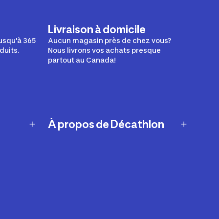
Livraison à domicile
usqu'à 365
Aucun magasin près de chez vous?
duits.
Nous livrons vos achats presque
partout au Canada!
À propos de Décathlon
Notre histoire
Carrières
Nos marques
Nos innovations
Développement durable
Affiliation