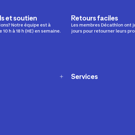
s et soutien
Retours faciles
ons? Notre équipe est à
Les membres Décathlon ont j
e 10 h à 18 h (HE) en semaine.
jours pour retourner leurs pro
Services
Programme de fidélité
t échanges
Ateliers en magasin
Cartes-cadeaux
et sécurité
Nos conseils sportifs
de garantie Décathlon
Appli Decathlon Coach
de garantie de disponibilité