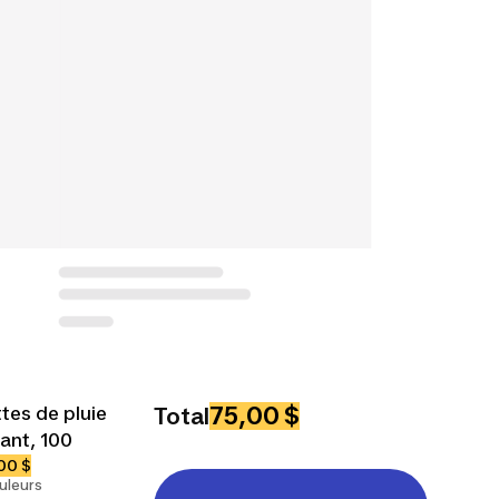
75,00 $
tes de pluie
Total
ant, 100
00 $
uleurs