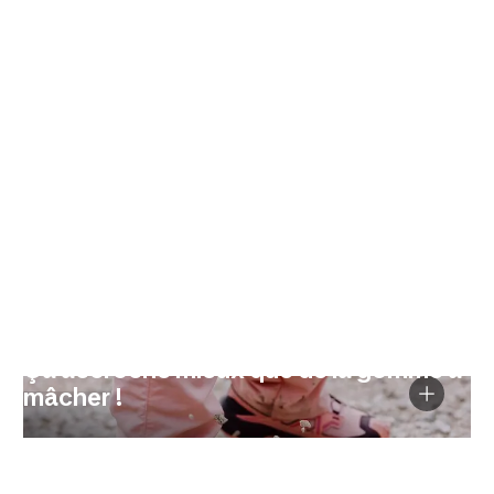
Ça accroche mieux que de la gomme à
mâcher !