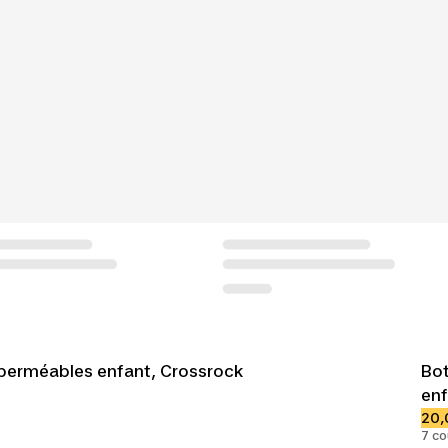
perméables enfant, Crossrock
Bot
enf
20,
7 co