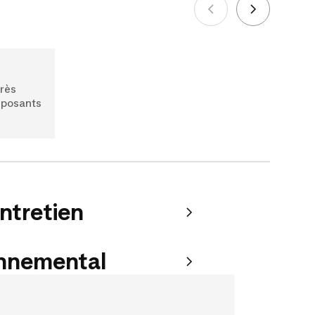
très
mposants
entretien
onnemental