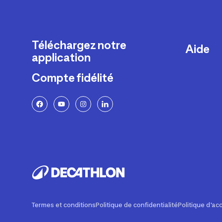
Téléchargez notre
Aide
application
Livraison
Compte fidélité
Retours e
FAQ
Paiement 
Politique 
Politique 
Rappels p
Contacte
Ajustemen
Termes et conditions
Politique de confidentialité
Politique d'acc