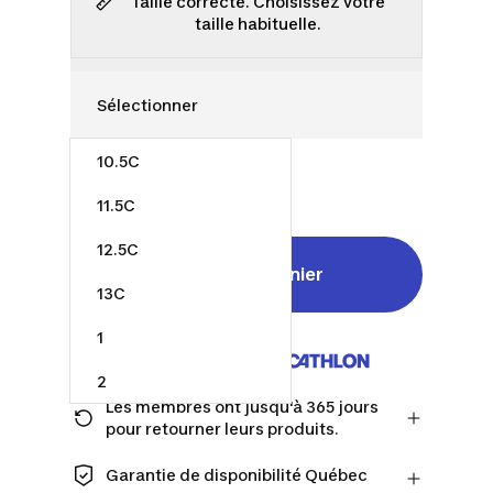
Taille correcte. Choisissez votre
taille habituelle.
10.5C
38,00 $
11.5C
12.5C
Ajouter au panier
13C
1
Vendu et expédié par
2
Les membres ont jusqu'à 365 jours
2.5
pour retourner leurs produits.
Passez à la caisse en tant que membre
et obtenez plus de temps pour
Garantie de disponibilité Québec