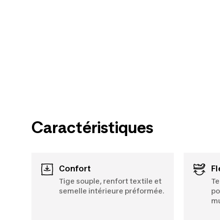
Caractéristiques
Confort
F
Tige souple, renfort textile et
Te
semelle intérieure préformée.
po
mu