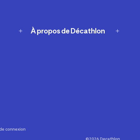
À propos de Décathlon
Notre histoire
Carrières
Nos marques
Nos innovations
Développement durable
Affiliation
Symboles du possible
Rapport sur l'esclavage moderne de
2024 (anglais seulement)
 de connexion
©2026 Decathlon