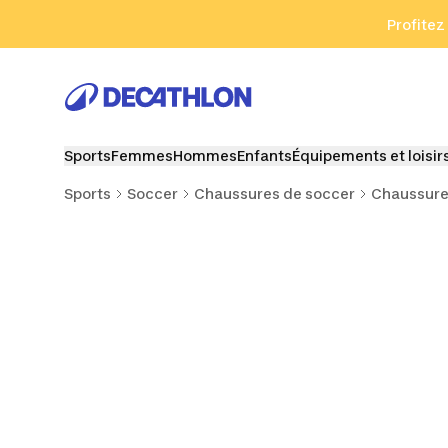
Aller à la recherche
Aller au contenu
Aller au pied de
Profitez
Sports
Femmes
Hommes
Enfants
Équipements et loisir
Sports
Soccer
Chaussures de soccer
Chaussure