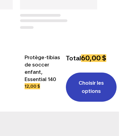
60,00 $
Protège-tibias
Total
de soccer
enfant,
Essential 140
Choisir les
12,00 $
options