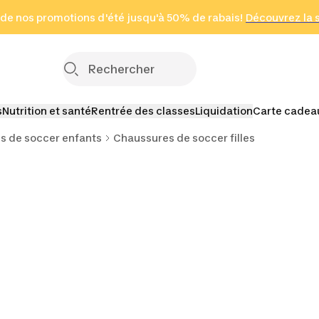
 page
 de nos promotions d'été jusqu'à 50% de rabais!
(Zones sélectionnées)
en seulement 2 h
Découvrez la 
Cliquez ici
s
Nutrition et santé
Rentrée des classes
Liquidation
Carte cadea
s de soccer enfants
Chaussures de soccer filles