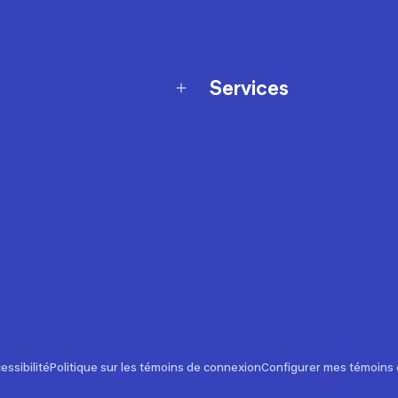
Services
Programme de fidélité
t échanges
Ateliers en magasin
Cartes-cadeaux
et sécurité
Nos conseils sportifs
de garantie Décathlon
Appli Decathlon Coach
de garantie de disponibilité
roduits
z-nous
t de prix
essibilité
Politique sur les témoins de connexion
Configurer mes témoins