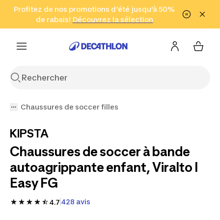
Aller à la recherche
Profitez de nos promotions d'été jusqu'à 50%
Aller au contenu
Aller au pied de
de rabais!
(Zones sélectionnées)
en seulement 2 h!
Découvrez la sélection
Cliquez ici
page
Chaussures de soccer filles
KIPSTA
Chaussures de soccer à bande
autoagrippante enfant, Viralto I
Easy FG
428 avis
4.7