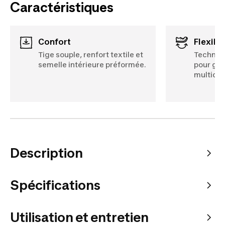
Caractéristiques
Confort
Flexibi
Tige souple, renfort textile et
Technolo
semelle intérieure préformée.
pour gara
multidir
Description
Spécifications
Utilisation et entretien