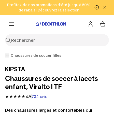
Aller à la recherche
Profitez de nos promotions d'été jusqu'à 50%
Aller au contenu
Aller au pied de
de rabais!
(Zones sélectionnées)
en seulement 2 h!
Découvrez la sélection
Cliquez ici
page
Chaussures de soccer filles
KIPSTA
Chaussures de soccer à lacets
enfant, Viralto I TF
724 avis
4.9
Des chaussures larges et confortables qui