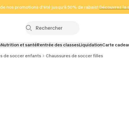
 page
 de nos promotions d'été jusqu'à 50% de rabais!
(Zones sélectionnées)
en seulement 2 h
Découvrez la 
Cliquez ici
s
Nutrition et santé
Rentrée des classes
Liquidation
Carte cadea
s de soccer enfants
Chaussures de soccer filles