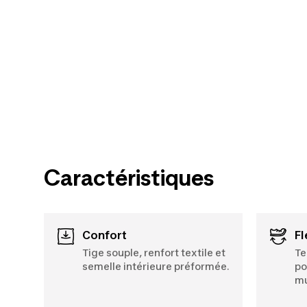
Caractéristiques
Confort
F
Tige souple, renfort textile et
Te
semelle intérieure préformée.
po
mu