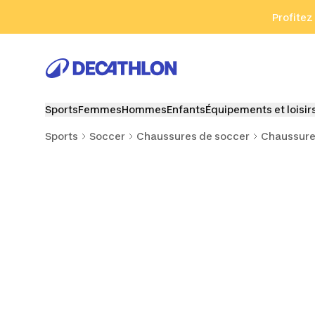
Aller à la recherche
Aller au contenu
Aller au pied de
Profitez
Sports
Femmes
Hommes
Enfants
Équipements et loisir
Sports
Soccer
Chaussures de soccer
Chaussure