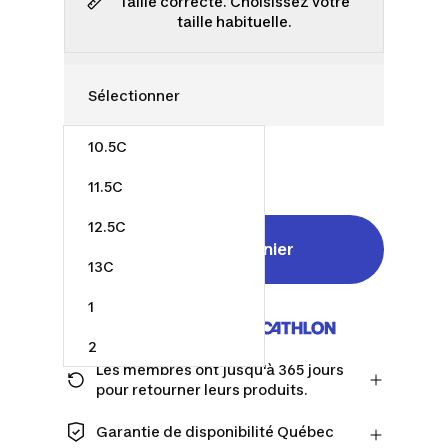
Taille correcte. Choisissez votre
taille habituelle.
10.5C
38,00 $
11.5C
12.5C
Ajouter au panier
13C
1
Vendu et expédié par
2
Les membres ont jusqu'à 365 jours
2.5
pour retourner leurs produits.
Passez à la caisse en tant que membre
et obtenez plus de temps pour
Garantie de disponibilité Québec