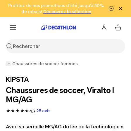
Aller à la recherche
Profitez de nos promotions d'été jusqu'à 50%
Aller au contenu
Aller au pied de
de rabais!
(Zones sélectionnées)
en seulement 2 h!
Découvrez la sélection
Cliquez ici
page
Chaussures de soccer femmes
KIPSTA
Chaussures de soccer, Viralto I
MG/AG
25 avis
4.7
Avec sa semelle MG/AG dotée de la technologie «