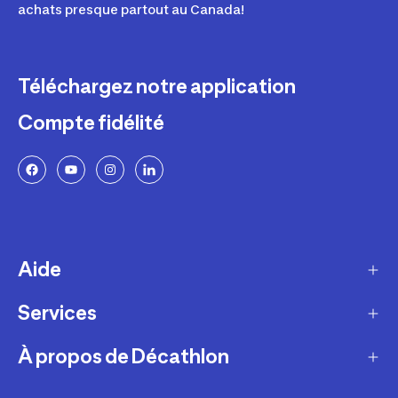
achats presque partout au Canada!
Téléchargez notre application
Compte fidélité
Aide
Services
Livraison
Retours et échanges
À propos de Décathlon
Programme de fidélité
FAQ
Ateliers en magasin