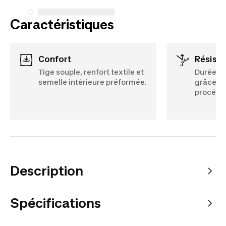
Caractéristiques
Confort
Résist
Tige souple, renfort textile et
Durée de
semelle intérieure préformée.
grâce au
procédés
Description
Spécifications