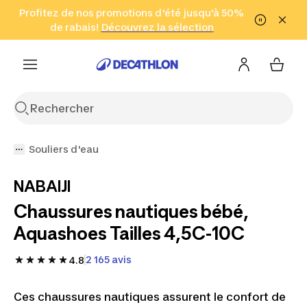
Aller à la recherche
Profitez de nos promotions d'été jusqu'à 50%
Aller au contenu
Aller au pied de
de rabais!
(Zones sélectionnées)
en seulement 2 h!
Découvrez la sélection
Cliquez ici
page
Souliers d'eau
NABAIJI
Chaussures nautiques bébé,
Aquashoes Tailles 4,5C-10C
2 165 avis
4.8
Ces chaussures nautiques assurent le confort de