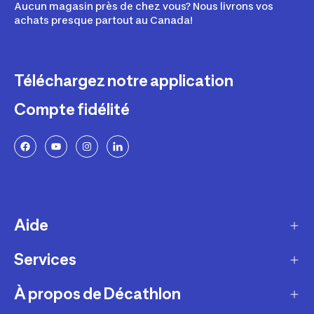
Aucun magasin près de chez vous? Nous livrons vos
achats presque partout au Canada!
Téléchargez notre application
Compte fidélité
Aide
Services
Livraison
Retours et échanges
À propos de Décathlon
Programme de fidélité