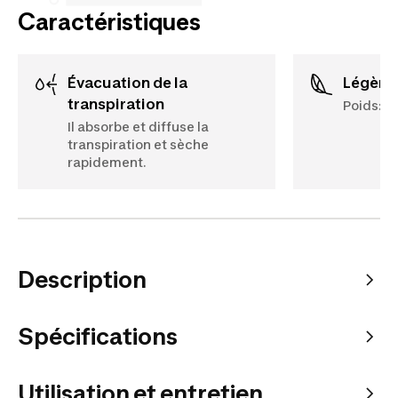
Caractéristiques
Évacuation de la
Légère
transpiration
Poids: 15
Il absorbe et diffuse la
transpiration et sèche
rapidement.
Description
Spécifications
Utilisation et entretien