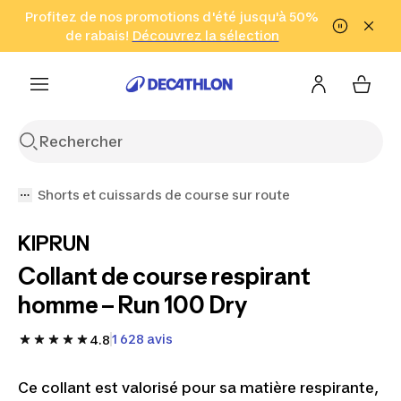
Aller à la recherche
Profitez de nos promotions d'été jusqu'à 50%
Aller au contenu
Aller au pied de
de rabais!
(Zones sélectionnées)
en seulement 2 h!
Découvrez la sélection
Cliquez ici
page
Shorts et cuissards de course sur route
KIPRUN
Collant de course respirant
homme – Run 100 Dry
1 628 avis
4.8
Ce collant est valorisé pour sa matière respirante,