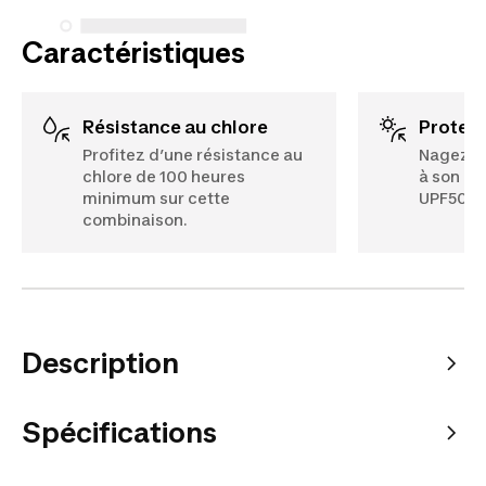
Caractéristiques
Résistance au chlore
Protec
Profitez d’une résistance au
Nagez pr
chlore de 100 heures
à son c
minimum sur cette
UPF50+) 
combinaison.
Description
Spécifications