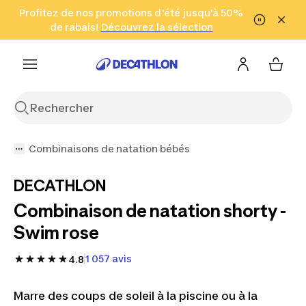
Aller à la recherche
Profitez de nos promotions d'été jusqu'à 50%
Aller au contenu
Aller au pied de
de rabais!
(Zones sélectionnées)
en seulement 2 h!
Découvrez la sélection
Cliquez ici
page
Combinaisons de natation bébés
DECATHLON
Combinaison de natation shorty -
Swim rose
1 057 avis
4.8
Marre des coups de soleil à la piscine ou à la