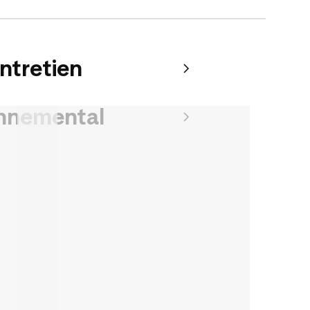
entretien
onnemental