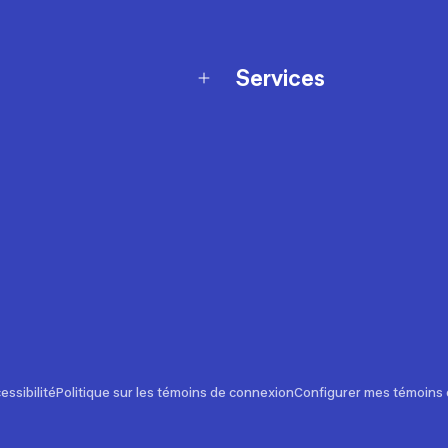
Services
Programme de fidélité
t échanges
Ateliers en magasin
Cartes-cadeaux
et sécurité
Nos conseils sportifs
de garantie Décathlon
Appli Decathlon Coach
de garantie de disponibilité
roduits
z-nous
t de prix
essibilité
Politique sur les témoins de connexion
Configurer mes témoins