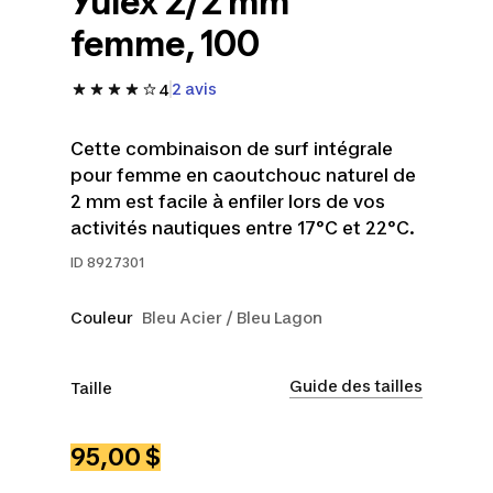
Yulex 2/2 mm
femme, 100
2 avis
4
Cette combinaison de surf intégrale
pour femme en caoutchouc naturel de
2 mm est facile à enfiler lors de vos
activités nautiques entre 17°C et 22°C.
ID
8927301
Couleur
Bleu Acier / Bleu Lagon
Guide des tailles
Taille
TP
P
M
G
TG
95,00 $