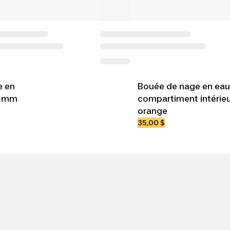
e en
Bouée de nage en eau 
2 mm
compartiment intérieu
orange
35,00 $