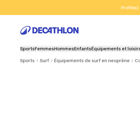
Aller à la recherche
Aller au contenu
Aller au pied de
Profitez
Sports
Femmes
Hommes
Enfants
Équipements et loisir
Sports
Surf
Équipements de surf en neoprène
Co