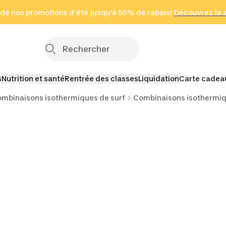
 page
 de nos promotions d'été jusqu'à 50% de rabais!
(Zones sélectionnées)
en seulement 2 h
Découvrez la 
Cliquez ici
s
Nutrition et santé
Rentrée des classes
Liquidation
Carte cadea
mbinaisons isothermiques de surf
Combinaisons isothermiq