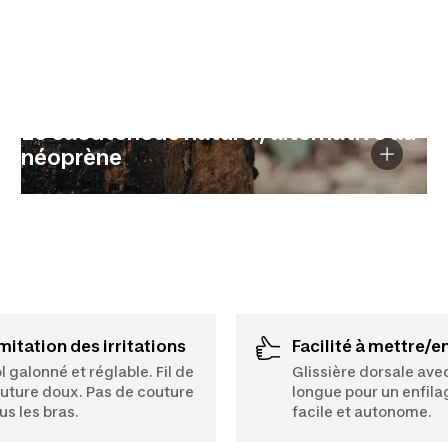
Le caoutchouc naturel, alternative au
néoprène
imitation des irritations
Facilité à mettre/e
l galonné et réglable. Fil de
Glissière dorsale avec
uture doux. Pas de couture
longue pour un enfila
us les bras.
facile et autonome.