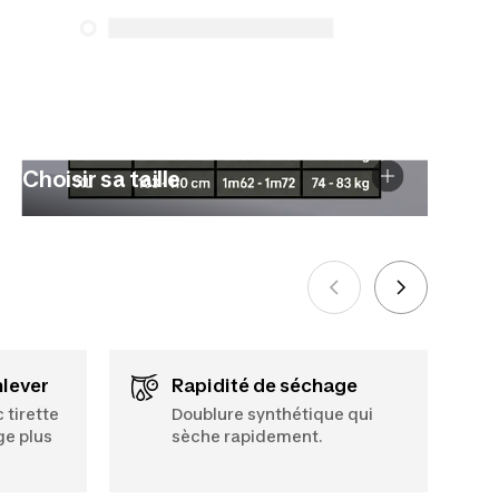
énumérés ci-dessous pour les achats
effectués à compter du 5 octobre 2025.
Voir plus
Choisir sa taille
A - Tour de poitrine
B - Taille (stature)
nlever
Rapidité de séchage
 tirette
Doublure synthétique qui
ge plus
sèche rapidement.