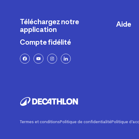
Téléchargez notre
Aide
application
Livraison
Compte fidélité
Retours e
FAQ
Paiement 
Politique 
Politique 
Rappels p
Contacte
Ajustemen
Termes et conditions
Politique de confidentialité
Politique d'acc