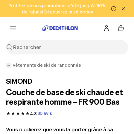
Aller à la recherche
Profitez de nos promotions d'été jusqu'à 50%
Aller au contenu
Aller au pied de
de rabais!
(Zones sélectionnées)
en seulement 2 h!
Découvrez la sélection
Cliquez ici
page
Vêtements de ski de randonnée
SIMOND
Couche de base de ski chaude et
respirante homme – FR 900 Bas
35 avis
4.8
Vous oublierez que vous la porter grâce à sa