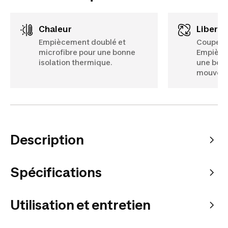
Chaleur
Liber
Empiècement doublé et
Coupe e
microfibre pour une bonne
Empièce
isolation thermique.
une bonn
mouvem
Description
Spécifications
Utilisation et entretien