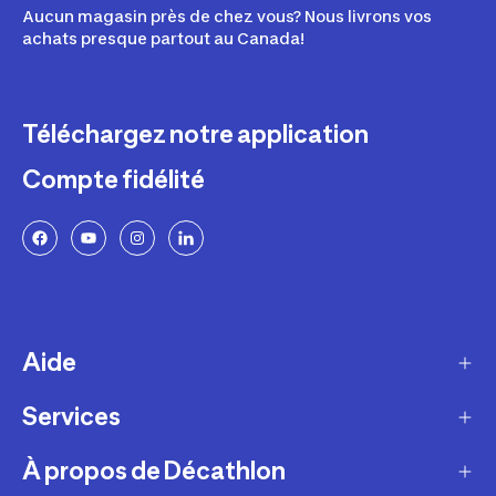
Aucun magasin près de chez vous? Nous livrons vos
achats presque partout au Canada!
Téléchargez notre application
Compte fidélité
Aide
Services
Livraison
Retours et échanges
À propos de Décathlon
Programme de fidélité