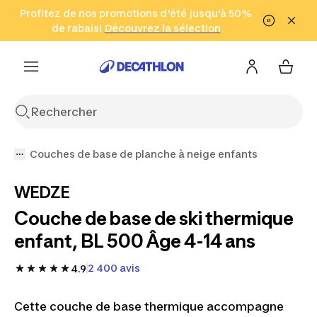
Aller à la recherche
Profitez de nos promotions d'été jusqu'à 50%
Aller au contenu
Aller au pied de
de rabais!
(Zones sélectionnées)
en seulement 2 h!
Découvrez la sélection
Cliquez ici
page
Couches de base de planche à neige enfants
WEDZE
Couche de base de ski thermique
enfant, BL 500 Âge 4-14 ans
2 400 avis
4.9
Cette couche de base thermique accompagne