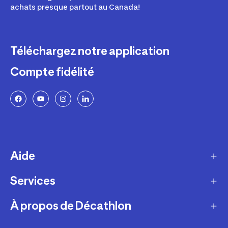
achats presque partout au Canada!
Téléchargez notre application
Compte fidélité
Aide
Services
Livraison
Retours et échanges
À propos de Décathlon
Programme de fidélité
FAQ
Ateliers en magasin