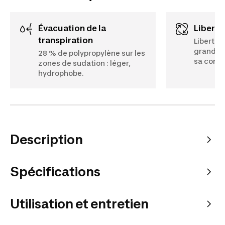
Évacuation de la
Liber
transpiration
Liberté 
grande e
28 % de polypropylène sur les
sa conce
zones de sudation : léger,
hydrophobe.
Description
Spécifications
Utilisation et entretien