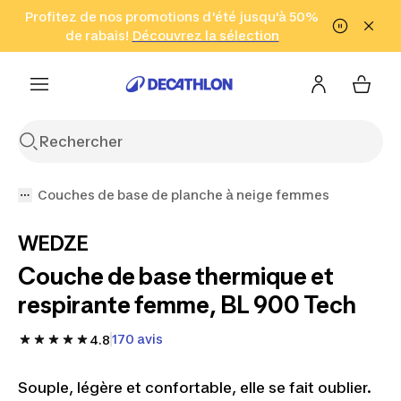
Aller à la recherche
Profitez de nos promotions d'été jusqu'à 50%
Aller au contenu
Aller au pied de
de rabais!
(Zones sélectionnées)
en seulement 2 h!
Découvrez la sélection
Cliquez ici
page
Couches de base de planche à neige femmes
WEDZE
Couche de base thermique et
respirante femme, BL 900 Tech
170 avis
4.8
Souple, légère et confortable, elle se fait oublier.