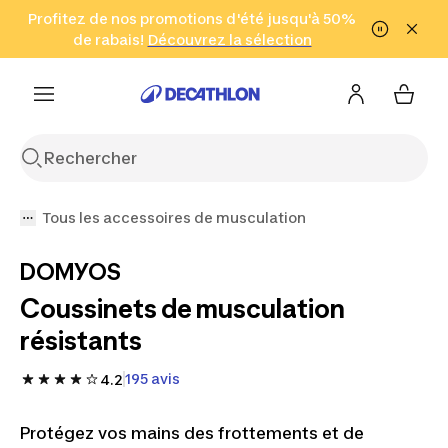
Aller à la recherche
Profitez de nos promotions d'été jusqu'à 50%
Aller au contenu
Aller au pied de
de rabais!
(Zones sélectionnées)
en seulement 2 h!
Découvrez la sélection
Cliquez ici
page
Tous les accessoires de musculation
DOMYOS
Coussinets de musculation
résistants
195 avis
4.2
Protégez vos mains des frottements et de