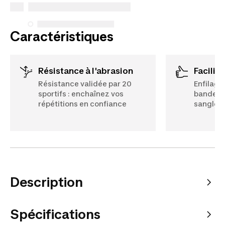
Voir plus
Caractéristiques
Résistance à l'abrasion
Facilit
Résistance validée par 20
Enfilage
sportifs : enchaînez vos
bande au
répétitions en confiance
sangles 
Description
Spécifications