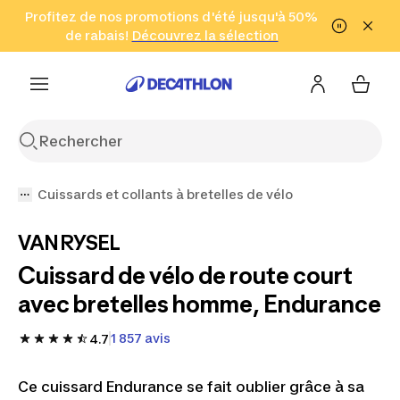
Aller à la recherche
Profitez de nos promotions d'été jusqu'à 50%
Aller au contenu
Aller au pied de
de rabais!
(Zones sélectionnées)
en seulement 2 h!
Découvrez la sélection
Cliquez ici
page
Cuissards et collants à bretelles de vélo
VAN RYSEL
Cuissard de vélo de route court
avec bretelles homme, Endurance
1 857 avis
4.7
Ce cuissard Endurance se fait oublier grâce à sa