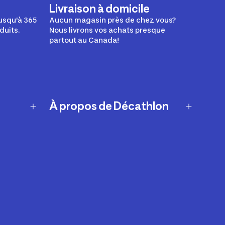
Livraison à domicile
usqu'à 365
Aucun magasin près de chez vous?
duits.
Nous livrons vos achats presque
partout au Canada!
À propos de Décathlon
Notre histoire
Carrières
Nos marques
Nos innovations
Développement durable
Affiliation
Symboles du possible