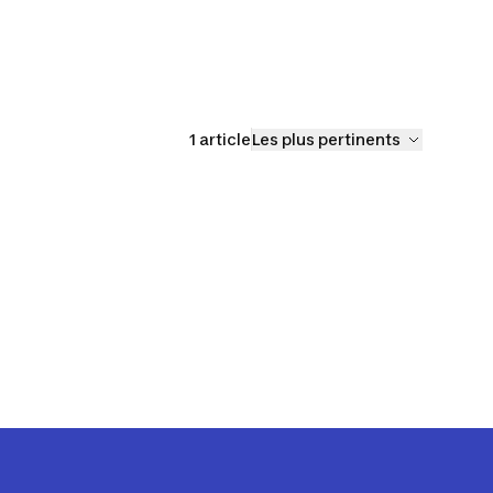
se
sécurité chasse
1 article
Les plus pertinents