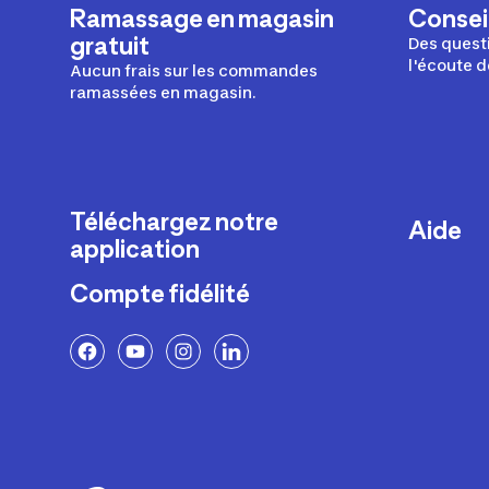
Ramassage en magasin
Conseil
gratuit
Des questi
l'écoute d
Aucun frais sur les commandes
ramassées en magasin.
Téléchargez notre
Aide
application
Livraison
Compte fidélité
Retours e
FAQ
Paiement 
Politique 
Politique 
Rappels p