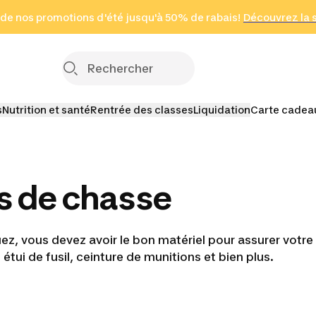
 page
 de nos promotions d'été jusqu'à 50% de rabais!
(Zones sélectionnées)
en seulement 2 h
Découvrez la 
Cliquez ici
s
Nutrition et santé
Rentrée des classes
Liquidation
Carte cadea
ls de chasse
z, vous devez avoir le bon matériel pour assurer votre s
tui de fusil, ceinture de munitions et bien plus.
ns
Vêtements
Sacs et pochettes
Accessoi