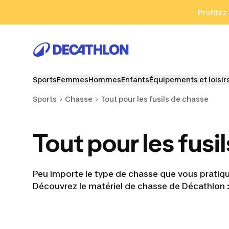
Aller à la recherche
Aller au contenu
Aller au pied de
Profitez
Sports
Femmes
Hommes
Enfants
Équipements et loisir
Sports
Chasse
Tout pour les fusils de chasse
Tout pour les fusi
Peu importe le type de chasse que vous pratique
Découvrez le matériel de chasse de Décathlon : é
Bottes et bas
Vêtements de
Chie