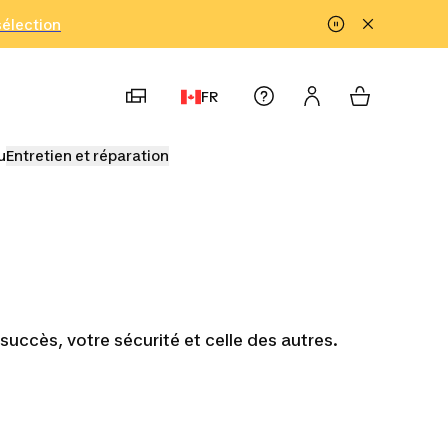
!
sélection
FR
u
Entretien et réparation
uccès, votre sécurité et celle des autres.
res de
Vêtements de