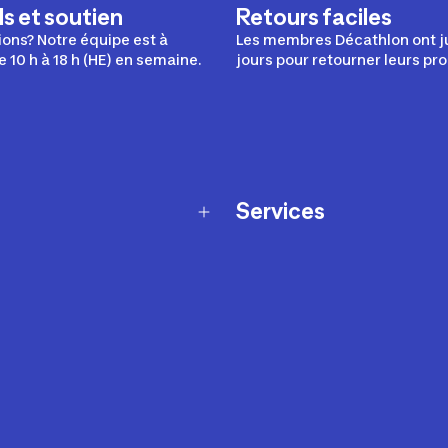
s et soutien
Retours faciles
ons? Notre équipe est à
Les membres Décathlon ont j
e 10 h à 18 h (HE) en semaine.
jours pour retourner leurs pro
Services
Programme de fidélité
t échanges
Ateliers en magasin
Cartes-cadeaux
et sécurité
Nos conseils sportifs
de garantie Décathlon
Appli Decathlon Coach
de garantie de disponibilité
roduits