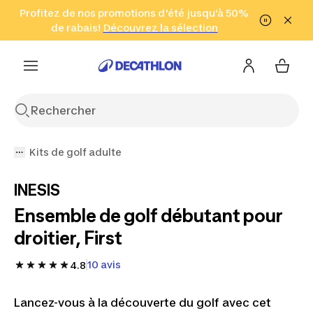
Aller à la recherche
Profitez de nos promotions d'été jusqu'à 50%
Aller au contenu
Aller au pied de
de rabais!
(Zones sélectionnées)
en seulement 2 h!
Découvrez la sélection
Cliquez ici
page
Kits de golf adulte
INESIS
Ensemble de golf débutant pour
droitier, First
10 avis
4.8
Lancez-vous à la découverte du golf avec cet