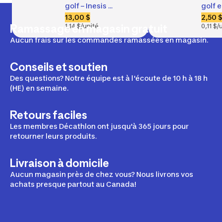
golf – Inesis 
golf e
Distance 100 blanc
bamb
13,00 $
2,50 
de 
Ramassage en magasin gratuit
1,14 $/unité
0,11 $/
70mm
Aucun frais sur les commandes ramassées en magasin.
(2¾") 
900 
Conseils et soutien
jaune
Des questions? Notre équipe est à l'écoute de 10 h à 18 h
(HE) en semaine.
Retours faciles
Les membres Décathlon ont jusqu'à 365 jours pour
retourner leurs produits.
Livraison à domicile
Aucun magasin près de chez vous? Nous livrons vos
achats presque partout au Canada!