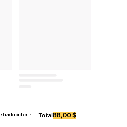
88,00 $
e badminton -
Total