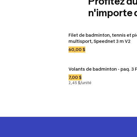
Profitez du
n'importe 
Filet de badminton, tennis et pic
multisport, Speednet 3 m V2
60,00 $
Volants de badminton - paq. 3 
7,00 $
2,45 $/unité