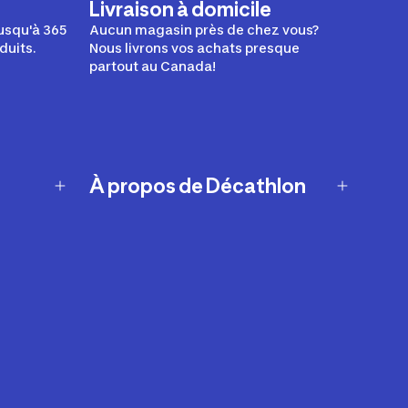
Livraison à domicile
usqu'à 365
Aucun magasin près de chez vous?
duits.
Nous livrons vos achats presque
partout au Canada!
À propos de Décathlon
Notre histoire
Carrières
Nos marques
Nos innovations
Développement durable
Affiliation
Symboles du possible
Rapport sur l'esclavage moderne de