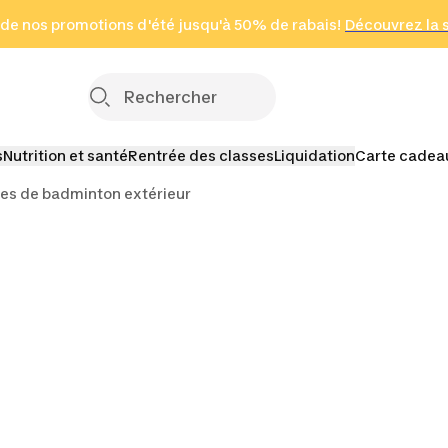
 page
 de nos promotions d'été jusqu'à 50% de rabais!
(Zones sélectionnées)
en seulement 2 h
Découvrez la 
Cliquez ici
s
Nutrition et santé
Rentrée des classes
Liquidation
Carte cadea
es de badminton extérieur