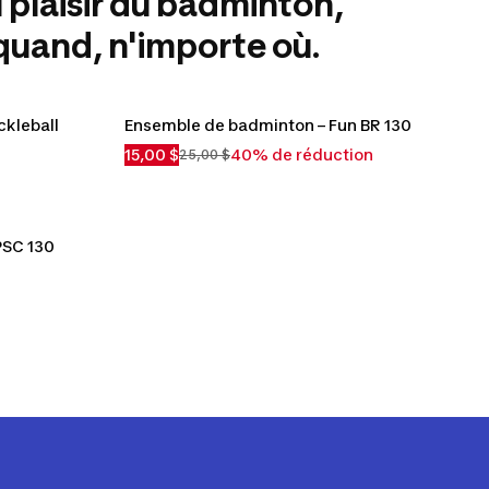
 plaisir du badminton,
quand, n'importe où.
kleball 
Ensemble de badminton – Fun BR 130
15,00 $
40% de réduction
25,00 $
PSC 130