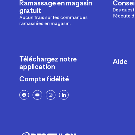
Ramassage en magasin
Conseil
gratuit
Des questi
l'écoute d
Aucun frais sur les commandes
ramassées en magasin.
Téléchargez notre
Aide
application
Livraison
Compte fidélité
Retours e
FAQ
Paiement 
Politique 
Politique 
Rappels p
Contacte