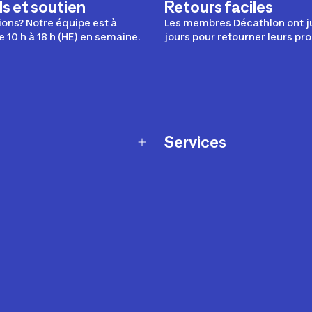
s et soutien
Retours faciles
ons? Notre équipe est à
Les membres Décathlon ont j
e 10 h à 18 h (HE) en semaine.
jours pour retourner leurs pro
Services
Programme de fidélité
t échanges
Ateliers en magasin
Cartes-cadeaux
et sécurité
Nos conseils sportifs
de garantie Décathlon
Appli Decathlon Coach
de garantie de disponibilité
roduits
z-nous