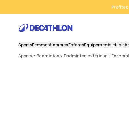
Aller à la recherche
Aller au contenu
Aller au pied de
Profitez
Sports
Femmes
Hommes
Enfants
Équipements et loisir
Sports
Badminton
Badminton extérieur
Ensembl