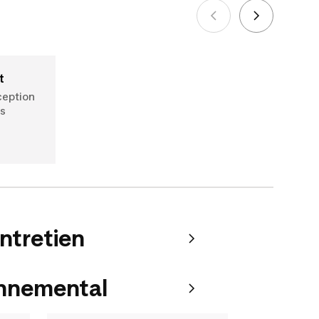
Voir plus
t
ception
ds
entretien
onnemental