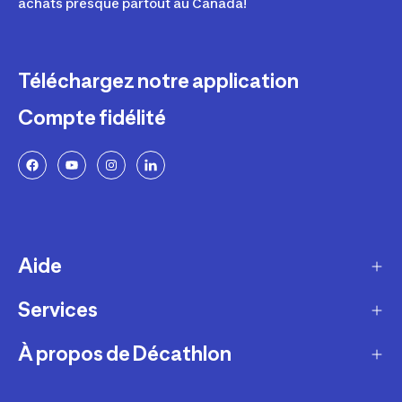
achats presque partout au Canada!
Téléchargez notre application
Compte fidélité
Aide
Services
Livraison
Retours et échanges
À propos de Décathlon
Programme de fidélité
FAQ
Ateliers en magasin
Notre histoire