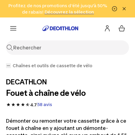
Aller à la recherche
Profitez de nos promotions d'été jusqu'à 50%
Aller au contenu
Aller au pied de
de rabais!
(Zones sélectionnées)
en seulement 2 h!
Découvrez la sélection
Cliquez ici
page
Chaînes et outils de cassette de vélo
DECATHLON
Fouet à chaîne de vélo
58 avis
4.7
Démonter ou remonter votre cassette grâce à ce
fouet à chaîne en y ajoutant un démonte-