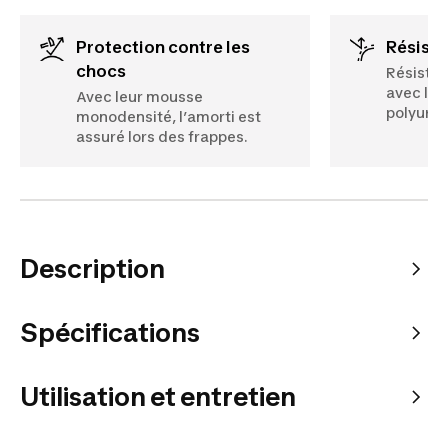
Protection contre les
Résist
chocs
Résistan
avec leu
Avec leur mousse
polyurét
monodensité, l’amorti est
assuré lors des frappes.
Description
Spécifications
Utilisation et entretien