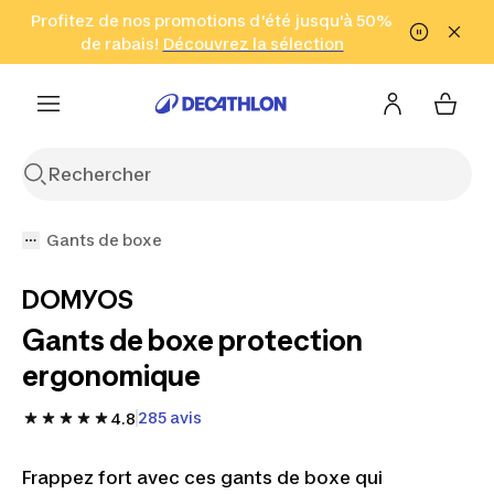
Aller à la recherche
Profitez de nos promotions d'été jusqu'à 50%
Aller au contenu
Aller au pied de
de rabais!
(Zones sélectionnées)
en seulement 2 h!
Découvrez la sélection
Cliquez ici
page
Gants de boxe
DOMYOS
Gants de boxe protection
ergonomique
285 avis
4.8
Frappez fort avec ces gants de boxe qui