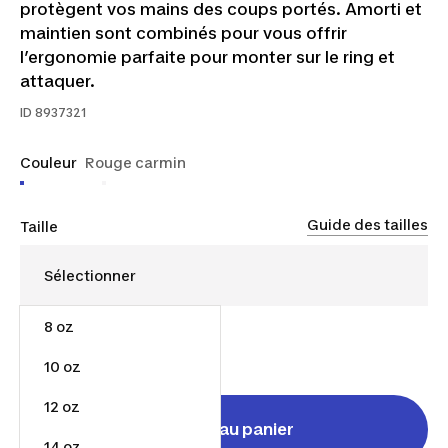
protègent vos mains des coups portés. Amorti et
maintien sont combinés pour vous offrir
l’ergonomie parfaite pour monter sur le ring et
attaquer.
ID
8937321
Couleur
Rouge carmin
Guide des tailles
Taille
8 oz
40,00 $
10 oz
12 oz
Ajouter au panier
14 oz