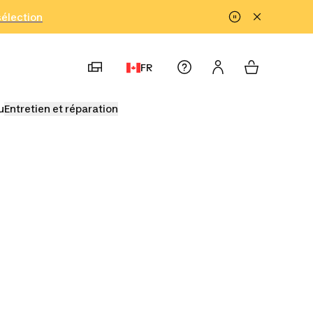
!
sélection
FR
u
Entretien et réparation