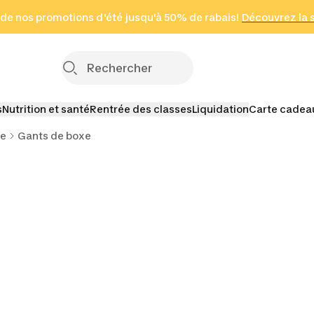
 page
 de nos promotions d'été jusqu'à 50% de rabais!
(Zones sélectionnées)
en seulement 2 h
Découvrez la 
Cliquez ici
s
Nutrition et santé
Rentrée des classes
Liquidation
Carte cadea
xe
Gants de boxe
de boxe