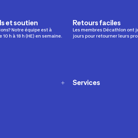
s et soutien
Retours faciles
ons? Notre équipe est à
Les membres Décathlon ont j
e 10 h à 18 h (HE) en semaine.
jours pour retourner leurs pro
Services
Programme de fidélité
t échanges
Ateliers en magasin
Cartes-cadeaux
et sécurité
Nos conseils sportifs
de garantie Décathlon
Appli Decathlon Coach