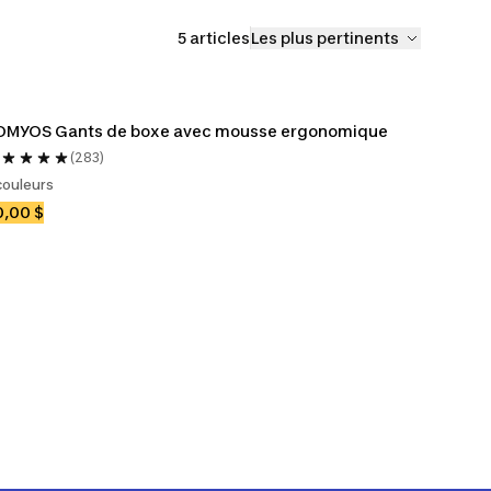
5 articles
Les plus pertinents
OMYOS Gants de boxe avec mousse ergonomique
(283)
couleurs
,00 $