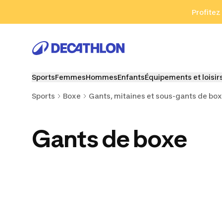
Aller à la recherche
Aller au contenu
Aller au pied de
Profitez
Sports
Femmes
Hommes
Enfants
Équipements et loisir
Sports
Boxe
Gants, mitaines et sous-gants de bo
Gants de boxe
Gants
Sous-gants de boxe
Bandages 
d'entraînement