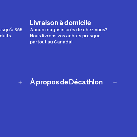
Livraison à domicile
usqu'à 365
Aucun magasin près de chez vous?
duits.
Nous livrons vos achats presque
partout au Canada!
À propos de Décathlon
Notre histoire
Carrières
Nos marques
Nos innovations
Développement durable