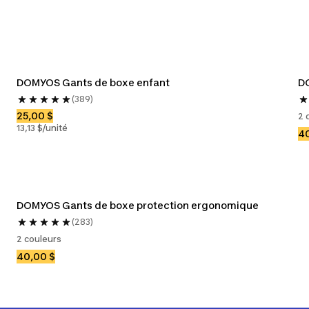
DOMYOS Gants de boxe enfant 
D
(389)
25,00 $
2 
13,13 $/unité
40
DOMYOS Gants de boxe protection ergonomique
(283)
2 couleurs
40,00 $