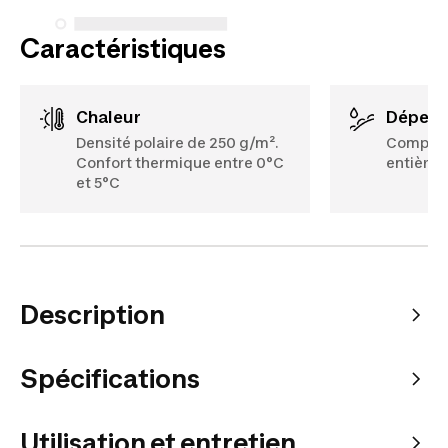
Caractéristiques
Chaleur
Déperl
Densité polaire de 250 g/m².
Composa
Confort thermique entre 0°C
entière
et 5°C
Description
Spécifications
Utilisation et entretien