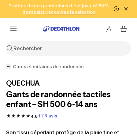
Aller à la recherche
Profitez de nos promotions d'été jusqu'à 50%
Aller au contenu
Aller au pied de
de rabais!
(Zones sélectionnées)
en seulement 2 h!
Découvrez la sélection
Cliquez ici
page
Gants et mitaines de randonnée
QUECHUA
Gants de randonnée tactiles
enfant – SH 500 6-14 ans
1 119 avis
4.8
Son tissu déperlant protège de la pluie fine et