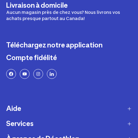
Livraison à domicile
Aucun magasin près de chez vous? Nous livrons vos
achats presque partout au Canada!
Téléchargez notre application
Compte fidélité
Aide
Services
Livraison
Retours et échanges