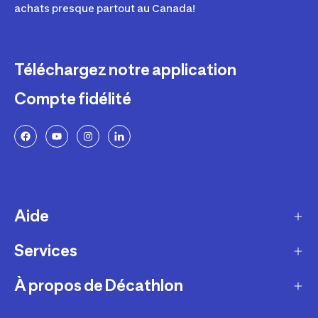
achats presque partout au Canada!
Téléchargez notre application
Compte fidélité
Aide
Services
Livraison
Retours et échanges
À propos de Décathlon
Programme de fidélité
FAQ
Ateliers en magasin