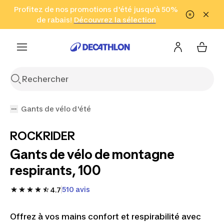
Aller à la recherche
Profitez de nos promotions d'été jusqu'à 50%
Aller au contenu
Aller au pied de
de rabais!
(Zones sélectionnées)
en seulement 2 h!
Découvrez la sélection
Cliquez ici
page
Gants de vélo d'été
ROCKRIDER
Gants de vélo de montagne
respirants, 100
510 avis
4.7
Offrez à vos mains confort et respirabilité avec