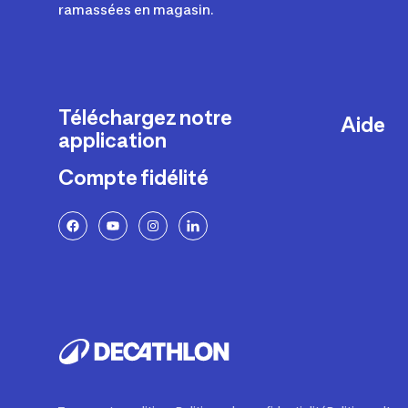
ramassées en magasin.
Téléchargez notre
Aide
application
Livraison
Compte fidélité
Retours e
FAQ
Paiement 
Politique 
Politique 
Rappels p
Contacte
Ajustemen