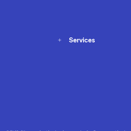
Services
Programme de fidélité
t échanges
Ateliers en magasin
Cartes-cadeaux
et sécurité
Nos conseils sportifs
de garantie Décathlon
Appli Decathlon Coach
de garantie de disponibilité
roduits
z-nous
t de prix