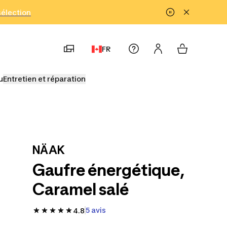
!
sélection
FR
u
Entretien et réparation
NÄAK
Gaufre énergétique,
Caramel salé
5 avis
4.8