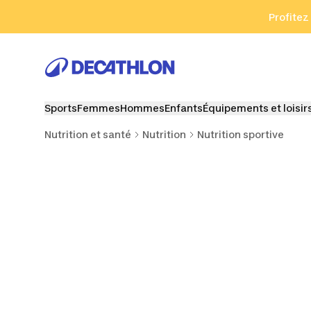
Aller à la recherche
Aller au contenu
Aller au pied de
Profitez
Sports
Femmes
Hommes
Enfants
Équipements et loisir
Nutrition et santé
Nutrition
Nutrition sportive