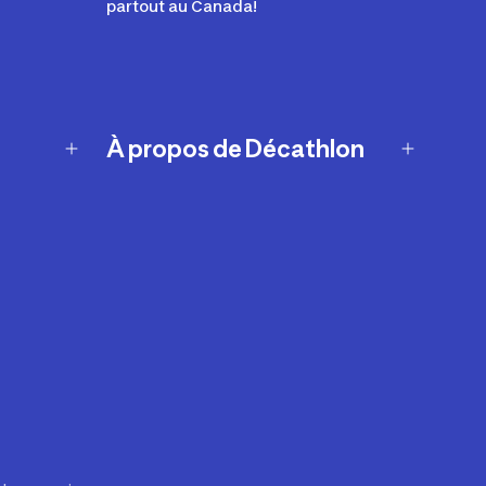
partout au Canada!
À propos de Décathlon
Notre histoire
Carrières
Nos marques
Nos innovations
Développement durable
Affiliation
Symboles du possible
Rapport sur l'esclavage moderne de
2024 (anglais seulement)