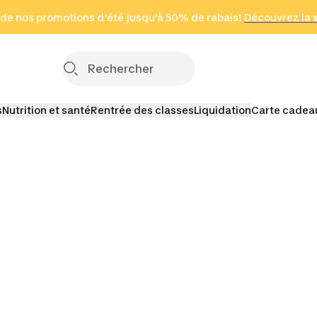
 page
 de nos promotions d'été jusqu'à 50% de rabais!
(Zones sélectionnées)
en seulement 2 h
Découvrez la 
Cliquez ici
s
Nutrition et santé
Rentrée des classes
Liquidation
Carte cadea