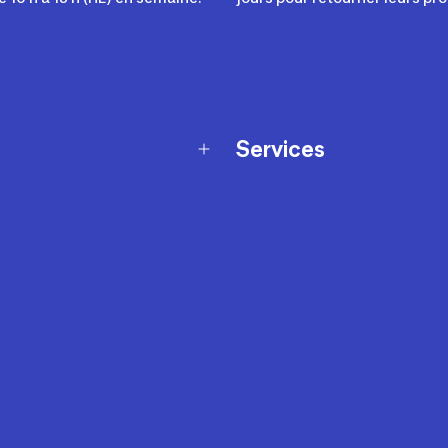
Services
Programme de fidélité
t échanges
Ateliers en magasin
Cartes-cadeaux
et sécurité
Nos conseils sportifs
de garantie Décathlon
Appli Decathlon Coach
de garantie de disponibilité
roduits
z-nous
t de prix