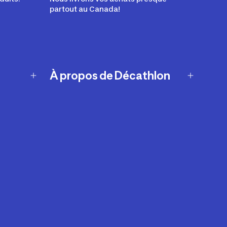
partout au Canada!
À propos de Décathlon
Notre histoire
Carrières
Nos marques
Nos innovations
Développement durable
Affiliation
Symboles du possible
Rapport sur l'esclavage moderne de
2024 (anglais seulement)