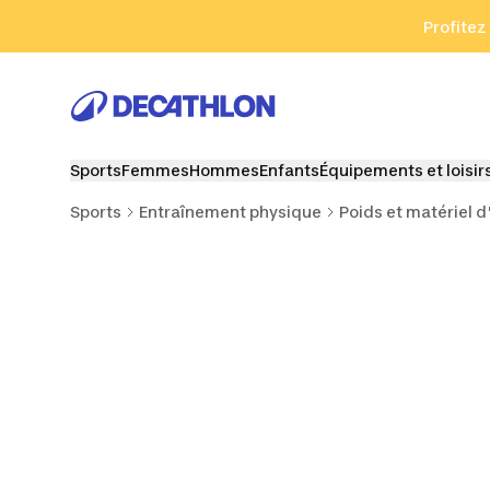
Aller à la recherche
Aller au contenu
Aller au pied de
Profitez
Sports
Femmes
Hommes
Enfants
Équipements et loisir
Sports
Entraînement physique
Poids et matériel 