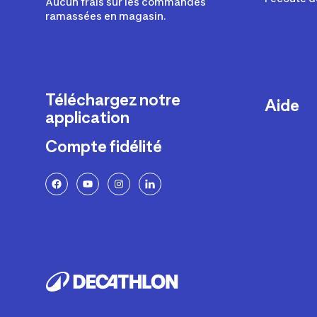
Aucun frais sur les commandes
ramassées en magasin.
Téléchargez notre
Aide
application
Livraison
Compte fidélité
Retours e
FAQ
Paiement 
Politique 
Politique 
Rappels p
Contacte
Ajustemen