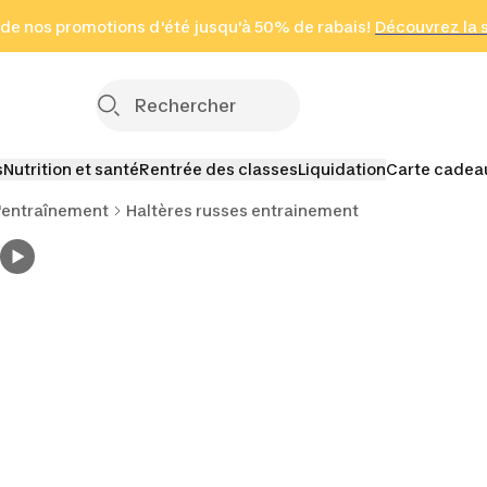
 page
 de nos promotions d'été jusqu'à 50% de rabais!
(Zones sélectionnées)
en seulement 2 h
Découvrez la 
Cliquez ici
s
Nutrition et santé
Rentrée des classes
Liquidation
Carte cadea
d'entraînement
Haltères russes entrainement