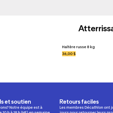
Atterrissa
Haltère russe 8 kg
36,00 $
s et soutien
Retours faciles
ons? Notre équipe est à
Les membres Décathlon ont j
e 10 h à 18 h (HE) en semaine.
jours pour retourner leurs pro