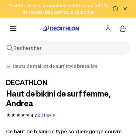
Aller à la recherche
Profitez de nos promotions d'été jusqu'à 50%
Aller au contenu
Aller au pied de
de rabais!
(Zones sélectionnées)
en seulement 2 h!
Découvrez la sélection
Cliquez ici
page
Hauts de maillot de surf style brassière
DECATHLON
Haut de bikini de surf femme,
Andrea
201 avis
4.7
Ce haut de bikini de type soutien-gorge couvre