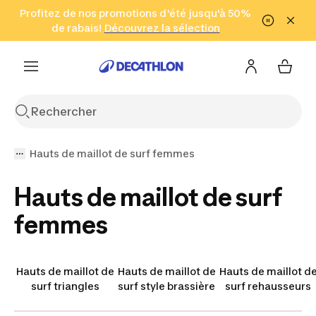
Aller à la recherche
Profitez de nos promotions d'été jusqu'à 50%
Aller au contenu
Aller au pied de
de rabais!
(Zones sélectionnées)
en seulement 2 h!
Découvrez la sélection
Cliquez ici
page
Hauts de maillot de surf femmes
Hauts de maillot de surf
femmes
Hauts de maillot de
Hauts de maillot de
Hauts de maillot d
surf triangles
surf style brassière
surf rehausseurs